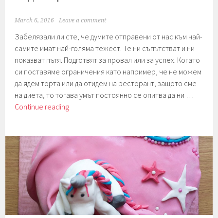
March 6, 2016
Leave a comment
Забелязали ли сте, че думите отправени от нас към най-
самите имат най-голяма тежест. Те ни съпътстват и ни
показват пътя. Подготвят за провал или за успех. Когато
си поставяме ограничения като например, че не можем
да ядем торта или да отидем на ресторант, защото сме
на диета, то тогава умът постоянно се опитва да ни …
Седмица
Continue reading
9.
Жито.