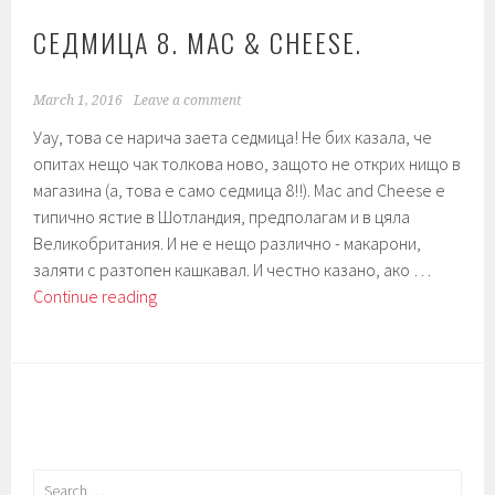
СЕДМИЦА 8. MAC & CHEESE.
March 1, 2016
Leave a comment
Уау, това се нарича заета седмица! Не бих казала, че
опитах нещо чак толкова ново, защото не открих нищо в
магазина (а, това е само седмица 8!!). Mac and Cheese е
типично ястие в Шотландия, предполагам и в цяла
Великобритания. И не е нещо различно - макарони,
заляти с разтопен кашкавал. И честно казано, ако …
Седмица
Continue reading
8.
Mac
&
Cheese.
Search