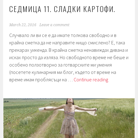
СЕДМИЦА 11. СЛАДКИ КАРТОФИ.
March 22, 2016
Leave a comment
Случвало ли ви се е да имате толкова свободно и в
крайна сметка да не направите нищо смислено? Е, така
прекарах уикенда. В крайна сметка ненавиждах дивана и
исках просто да изляза. Но свободното време не беше и
особено ползотворно за готварските ми умения
(посетете кулинарния ми блог, където от време на
Седмица
време имам проблясъци на …
Continue reading
11.
Сладки
картофи.