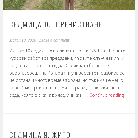
СЕДМИЦА 10. ПРЕЧИСТВАНЕ.
March 13, 2016
Leave a comment
Минаха 10 седмици от годината. Почти 1/5. Еха! Първите
курсови работи са предадени, първите слънчеви лъчи
се усещат. Пролетта идва! Седмицата беше заета -
работа, срещи на Ротаракт и университет, разбира се.
Не остана и много време за храна, но пък имаше нещо
ново. Съквартирантката ми направи детоксикираща
Седми
вода, която е в кана в хладилника и …
Continue reading
10.
Пречи
СЕДМИЦА 9. ЖИТО.