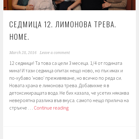
СЕДМИЦА 12. ЛИМОНОВА ТРЕВА.
HOME.
March 28, 2016
Leave a comment
12 седмици! Та това са цели 3 месеца. 1/4 от годината
мина! И тази седмица опитах нещо ново, но пък имах и
по-хубаво 'ново' преживяване, но всичко по реда си.
Новата храна е лимонова трева. Добавихме я в
детоксикиращата вода. Не бих казала, че усетих някаква
невероятна разлика във вкуса. самото нещо прилича на
Седмица
стръкче …
Continue reading
12.
Лимонова
трева.
Home.