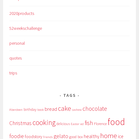
2020products
52weekschallenge
personal
quotes
trips
TAGS
cake
chocolate
bread
birthday
Aberdeen
book
cashew
food
cooking
fish
Christmas
delicious
Florence
Easter
ed
home
foodie
gelato
healthy
ice
foodstory
good box
friends