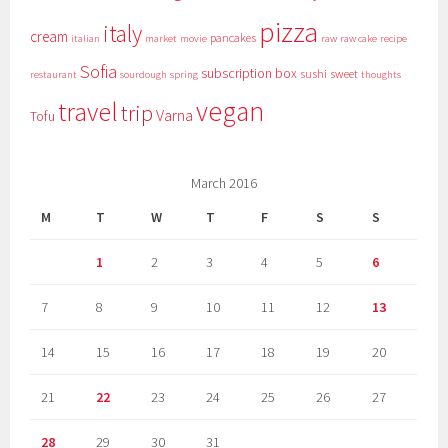
pizza
italy
cream
pancakes
italian
market
movie
raw
raw cake
recipe
Sofia
subscription box
sushi
sweet
restaurant
sourdough
spring
thoughts
vegan
travel
trip
Varna
Tofu
March 2016
M
T
W
T
F
S
S
1
2
3
4
5
6
7
8
9
10
11
12
13
14
15
16
17
18
19
20
21
22
23
24
25
26
27
28
29
30
31