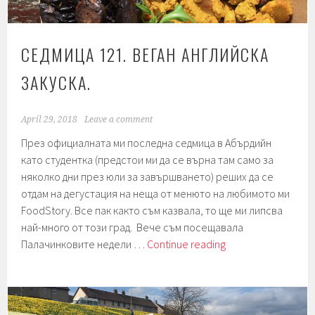
СЕДМИЦА 121. ВЕГАН АНГЛИЙСКА
ЗАКУСКА.
April 29, 2018
Leave a comment
През официалната ми последна седмица в Абърдийн
като студентка (предстои ми да се върна там само за
няколко дни през юли за завършването) реших да се
отдам на дегустация на неща от менюто на любимото ми
FoodStory. Все пак както съм казвала, то ще ми липсва
най-много от този град. Вече съм посещавала
Седмица
Палачинковите недели …
Continue reading
121.
Веган
английска
закуска.