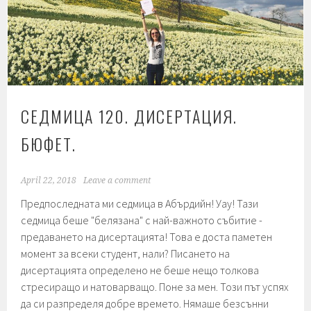
СЕДМИЦА 120. ДИСЕРТАЦИЯ.
БЮФЕТ.
April 22, 2018
Leave a comment
Предпоследната ми седмица в Абърдийн! Уау! Тази
седмица беше "белязана" с най-важното събитие -
предаването на дисертацията! Това е доста паметен
момент за всеки студент, нали? Писането на
дисертацията определено не беше нещо толкова
стресиращо и натоварващо. Поне за мен. Този път успях
да си разпределя добре времето. Нямаше безсънни