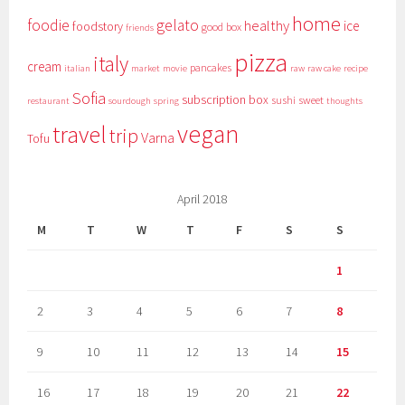
home
foodie
gelato
healthy
ice
foodstory
good box
friends
pizza
italy
cream
pancakes
italian
market
movie
raw
raw cake
recipe
Sofia
subscription box
sushi
sweet
restaurant
sourdough
spring
thoughts
vegan
travel
trip
Varna
Tofu
April 2018
M
T
W
T
F
S
S
1
2
3
4
5
6
7
8
9
10
11
12
13
14
15
16
17
18
19
20
21
22