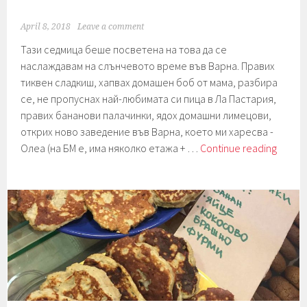
April 8, 2018
Leave a comment
Тази седмица беше посветена на това да се
наслаждавам на слънчевото време във Варна. Правих
тиквен сладкиш, хапвах домашен боб от мама, разбира
се, не пропуснах най-любимата си пица в Ла Пастария,
правих бананови палачинки, ядох домашни лимецови,
открих ново заведение във Варна, което ми харесва -
Седми
Олеа (на БМ е, има няколко етажа + …
Continue reading
118.
Велик
и
кифли