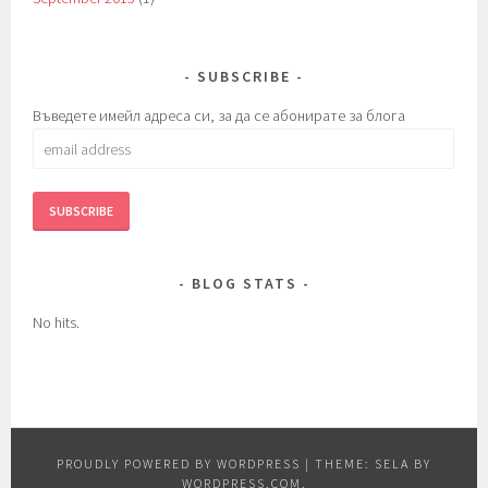
SUBSCRIBE
Въведете имейл адреса си, за да се абонирате за блога
email
address
BLOG STATS
No hits.
PROUDLY POWERED BY WORDPRESS
|
THEME: SELA BY
WORDPRESS.COM
.