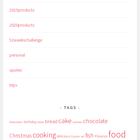
2019products
2020products
52weekschallenge
personal
quotes
trips
TAGS
cake
chocolate
bread
birthday
Aberdeen
book
cashew
food
cooking
fish
Christmas
delicious
Florence
Easter
ed