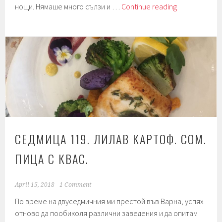
Седмица
нощи. Нямаше много сълзи и …
Continue reading
120.
Дисертация.
Бюфет.
СЕДМИЦА 119. ЛИЛАВ КАРТОФ. СОМ.
ПИЦА С КВАС.
April 15, 2018
1 Comment
По време на двуседмичния ми престой във Варна, успях
отново да пообиколя различни заведения и да опитам