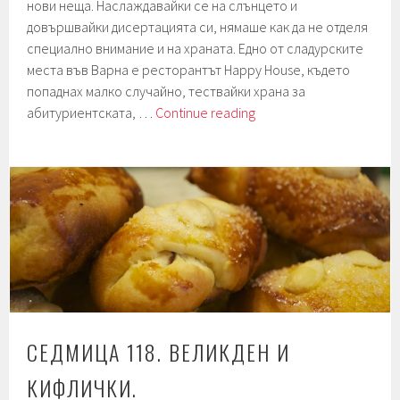
нови неща. Наслаждавайки се на слънцето и
довършвайки дисертацията си, нямаше как да не отделя
специално внимание и на храната. Едно от сладурските
места във Варна е ресторантът Happy House, където
попаднах малко случайно, тествайки храна за
Седмица
абитуриентската, …
Continue reading
119.
Лилав
картоф.
Сом.
Пица
с
квас.
СЕДМИЦА 118. ВЕЛИКДЕН И
КИФЛИЧКИ.