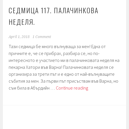
СЕДМИЦА 117. ПАЛАЧИНКОВА
НЕДЕЛЯ.
April 1, 2018
1 Comment
Тази седмица бе много вълнуваща за мен! Една от
причните е, че се прибрах, разбира се, но по-
интересното е участието ми в палачинковата неделя на
пекарна Хатори във Варна! Палачинковата неделя се
организира за трети път и е едно от най-вълнуващите
събития за мен. За първи път присъствам във Варна, но
Седмица
съм била в Абърдийн …
Continue reading
117.
Палачинкова
неделя.