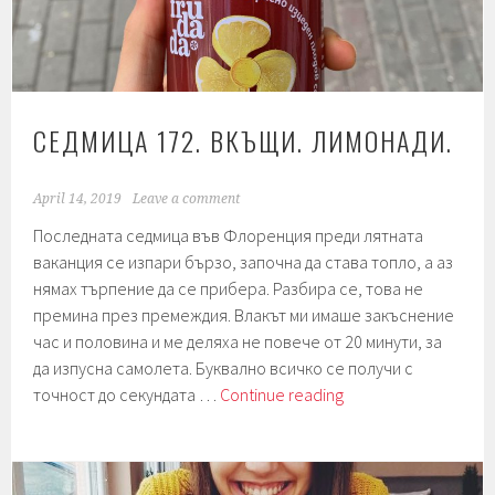
СЕДМИЦА 172. ВКЪЩИ. ЛИМОНАДИ.
April 14, 2019
Leave a comment
Последната седмица във Флоренция преди лятната
ваканция се изпари бързо, започна да става топло, а аз
нямах търпение да се прибера. Разбира се, това не
премина през премеждия. Влакът ми имаше закъснение
час и половина и ме деляха не повече от 20 минути, за
да изпусна самолета. Буквално всичко се получи с
Седмица
точност до секундата …
Continue reading
172.
Вкъщи.
Лимонади.