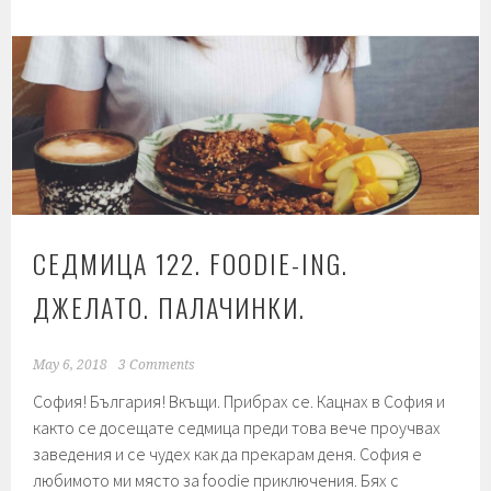
Frudada
сладолед.
СЕДМИЦА 122. FOODIE-ING.
ДЖЕЛАТО. ПАЛАЧИНКИ.
May 6, 2018
3 Comments
София! България! Вкъщи. Прибрах се. Кацнах в София и
както се досещате седмица преди това вече проучвах
заведения и се чудех как да прекарам деня. София е
любимото ми място за foodie приключения. Бях с