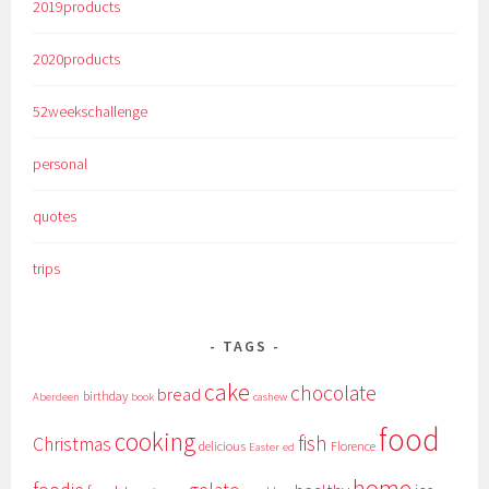
2019products
2020products
52weekschallenge
personal
quotes
trips
TAGS
cake
chocolate
bread
birthday
Aberdeen
book
cashew
food
cooking
fish
Christmas
delicious
Florence
Easter
ed
home