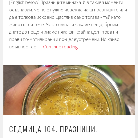
[English below] Празниците минаха. И в такива моменти
осъзнавам, че не е нужно човек да чака празниците или
да е толкова искрено щастлив само тогава - тъй като
животът си тече. Често винаги чакаме нещо, броим
дните до нещо и имаме някакви крайна цел - това ни
прави по-мотивирани и по-целеустремени. Но какво
Седмица
всъщност се …
Continue reading
105.
За
2018.
|
Week
105.
To
2018.
СЕДМИЦА 104. ПРАЗНИЦИ.