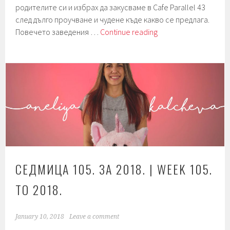
родителите си и избрах да закусваме в Cafe Parallel 43
след дълго проучване и чудене къде какво се предлага.
Седмица
Повечето заведения …
Continue reading
122.
Foodie-
ing.
Джелато.
Палачинки.
СЕДМИЦА 105. ЗА 2018. | WEEK 105.
TO 2018.
January 10, 2018
Leave a comment