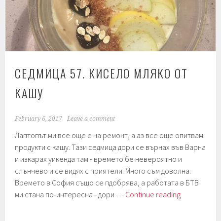
СЕДМИЦА 57. КИСЕЛО МЛЯКО ОТ
КАШУ
February 6, 2017
Leave a comment
Лаптопът ми все още е на ремонт, а аз все още опитвам
продукти с кашу. Тази седмица дори се върнах във Варна
и изкарах уикенда там - времето бе невероятно и
слънчево и се видях с приятели. Много съм доволна.
Времето в София също се пдобрява, а работата в БТВ
Седмица
ми стана по-интересна - дори …
Continue reading
57.
Кисело