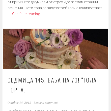
от причините да умирам от страх и да вземам странни
решения - като това да злоупотребявам с количествата
Седмица
…
Continue reading
158.
Торта.
Зоната
на
комфорт.
СЕДМИЦА 145. БАБА НА 70! “ГОЛА”
ТОРТА.
October 14, 2018
Leave a comment