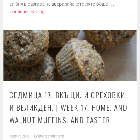
си бил в разгара на авсралийското лято беше …
Седмица
Continue reading
48.
Вкъщи
и
бисквитки.
СЕДМИЦА 17. ВКЪЩИ. И ОРЕХОВКИ.
И ВЕЛИКДЕН. | WEEK 17. HOME. AND
WALNUT MUFFINS. AND EASTER.
May 2, 2016
Leave a comment