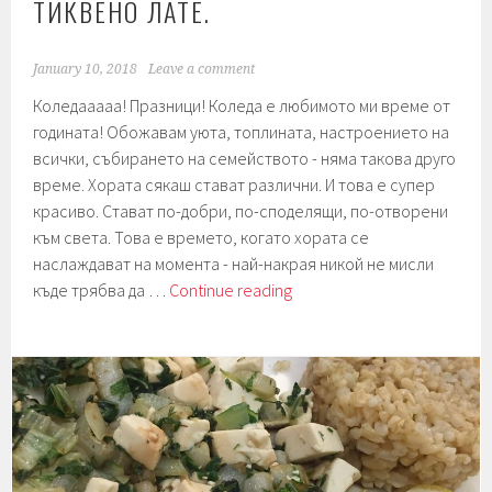
ТИКВЕНО ЛАТЕ.
January 10, 2018
Leave a comment
Коледааааа! Празници! Коледа е любимото ми време от
годината! Обожавам уютa, топлината, настроението на
всички, събирането на семейството - няма такова друго
време. Хората сякаш стават различни. И това е супер
красиво. Стават по-добри, по-споделящи, по-отворени
към света. Това е времето, когато хората се
наслаждават на момента - най-накрая никой не мисли
Седмица
къде трябва да …
Continue reading
104.
Празници.
Тиквено
лате.