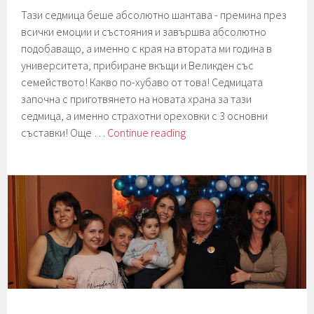
Тази седмица беше абсолютно шантава - премина през
всички емоции и състояния и завършва абсолютно
подобаващо, а именно с края на втората ми година в
университета, прибиране вкъщи и Великден със
семейството! Какво по-хубаво от това! Седмицата
започна с приготвянето на новата храна за тази
седмица, а именно страхотни ореховки с 3 основни
Седмица
съставки! Още …
Continue reading
17.
ВКЪЩИ.
И
ореховки.
И
Великден.
|
Week
17.
HOME.