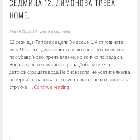
СЕДМИЦА 12. ЛИМОНОВА ТРЕВА.
And
walnut
HOME.
muffins.
And
Easter.
March 28, 2016
Leave a comment
12 седмици! Та това са цели 3 месеца. 1/4 от годината
мина! И тази седмица опитах нещо ново, но пък имах и
по-хубаво 'ново' преживяване, но всичко по реда си.
Новата храна е лимонова трева. Добавихме я в
детоксикиращата вода. Не бих казала, че усетих някаква
невероятна разлика във вкуса. самото нещо прилича на
Седмица
стръкче …
Continue reading
12.
Лимонова
трева.
Home.
Search