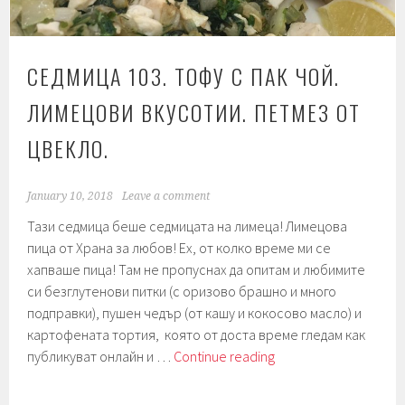
СЕДМИЦА 103. ТОФУ С ПАК ЧОЙ.
ЛИМЕЦОВИ ВКУСОТИИ. ПЕТМЕЗ ОТ
ЦВЕКЛО.
January 10, 2018
Leave a comment
Тази седмица беше седмицата на лимеца! Лимецова
пица от Храна за любов! Ех, от колко време ми се
хапваше пица! Там не пропуснах да опитам и любимите
си безглутенови питки (с оризово брашно и много
подправки), пушен чедър (от кашу и кокосово масло) и
картофената тортия, която от доста време гледам как
Седмица
публикуват онлайн и …
Continue reading
103.
Тофу