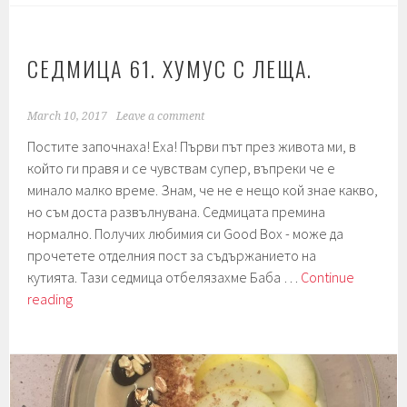
с
пак
чой.
СЕДМИЦА 61. ХУМУС С ЛЕЩА.
Лимецови
вкусотии.
March 10, 2017
Leave a comment
Петмез
Постите започнаха! Еха! Първи път през живота ми, в
от
който ги правя и се чувствам супер, въпреки че е
цвекло.
минало малко време. Знам, че не е нещо кой знае какво,
но съм доста развълнувана. Седмицата премина
нормално. Получих любимия си Good Box - може да
прочетете отделния пост за съдържанието на
кутията. Тази седмица отбелязахме Баба …
Continue
Седмица
reading
61.
Хумус
с
леща.