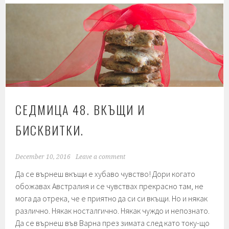
мляко
от
кашу
СЕДМИЦА 48. ВКЪЩИ И
БИСКВИТКИ.
December 10, 2016
Leave a comment
Да се върнеш вкъщи е хубаво чувство! Дори когато
обожавах Австралия и се чувствах прекрасно там, не
мога да отрека, че е приятно да си си вкъщи. Но и някак
различно. Някак носталгично. Някак чуждо и непознато.
Да се върнеш във Варна през зимата след като току-що