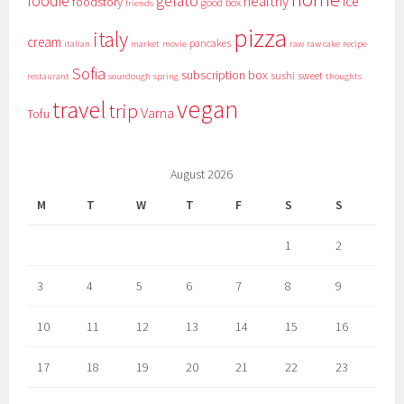
foodie
gelato
healthy
ice
foodstory
good box
friends
pizza
italy
cream
pancakes
italian
market
movie
raw
raw cake
recipe
Sofia
subscription box
sushi
sweet
restaurant
sourdough
spring
thoughts
vegan
travel
trip
Varna
Tofu
August 2026
M
T
W
T
F
S
S
1
2
3
4
5
6
7
8
9
10
11
12
13
14
15
16
17
18
19
20
21
22
23