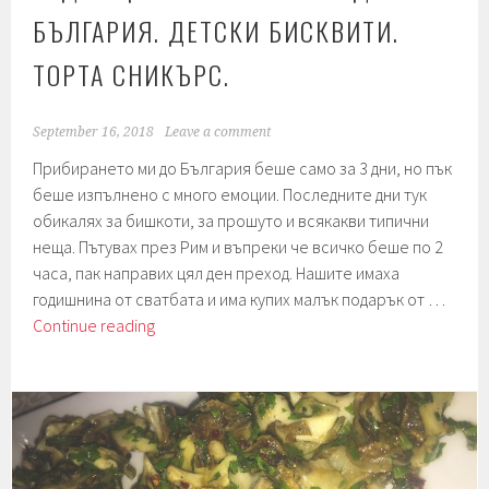
БЪЛГАРИЯ. ДЕТСКИ БИСКВИТИ.
ТОРТА СНИКЪРС.
September 16, 2018
Leave a comment
Прибирането ми до България беше само за 3 дни, но пък
беше изпълнено с много емоции. Последните дни тук
обикалях за бишкоти, за прошуто и всякакви типични
неща. Пътувах през Рим и въпреки че всичко беше по 2
часа, пак направих цял ден преход. Нашите имаха
годишнина от сватбата и има купих малък подарък от …
Седмица
Continue reading
141.
Прибиране
до
България.
Детски
бисквити.