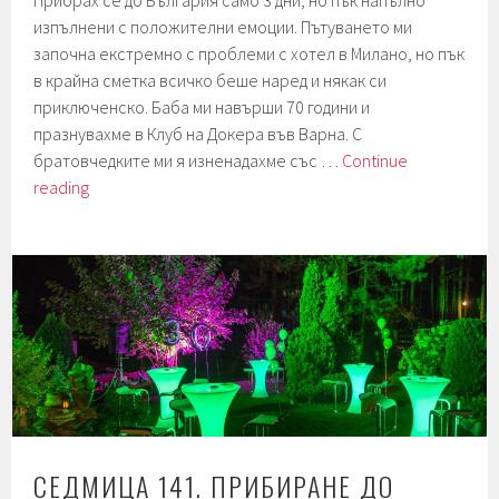
Прибрах се до България само 3 дни, но пък напълно
изпълнени с положителни емоции. Пътуването ми
започна екстремно с проблеми с хотел в Милано, но пък
в крайна сметка всичко беше наред и някак си
приключенско. Баба ми навърши 70 години и
празнувахме в Клуб на Докера във Варна. С
братовчедките ми я изненадахме със …
Continue
Седмица
reading
145.
Баба
на
70!
“Гола”
торта.
СЕДМИЦА 141. ПРИБИРАНЕ ДО