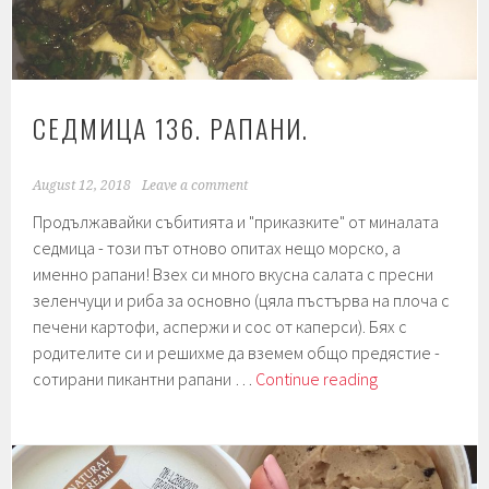
Торта
сникърс.
СЕДМИЦА 136. РАПАНИ.
August 12, 2018
Leave a comment
Продължавайки събитията и "приказките" от миналата
седмица - този път отново опитах нещо морско, а
именно рапани! Взех си много вкусна салата с пресни
зеленчуци и риба за основно (цяла пъстърва на плоча с
печени картофи, аспержи и сос от каперси). Бях с
родителите си и решихме да вземем общо предястие -
Седмица
сотирани пикантни рапани …
Continue reading
136.
Рапани.