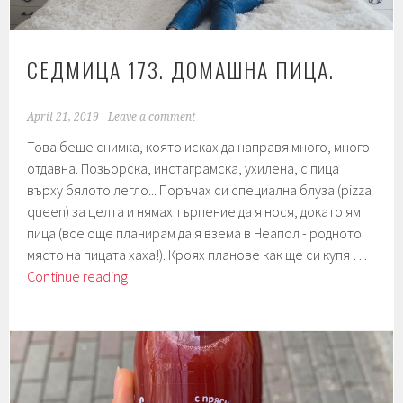
СЕДМИЦА 173. ДОМАШНА ПИЦА.
April 21, 2019
Leave a comment
Това беше снимка, която исках да направя много, много
отдавна. Позьорска, инстаграмска, ухилена, с пица
върху бялото легло... Поръчах си специална блуза (pizza
queen) за целта и нямах търпение да я нося, докато ям
пица (все още планирам да я взема в Неапол - родното
място на пицата хаха!). Кроях планове как ще си купя …
Седмица
Continue reading
173.
Домашна
пица.