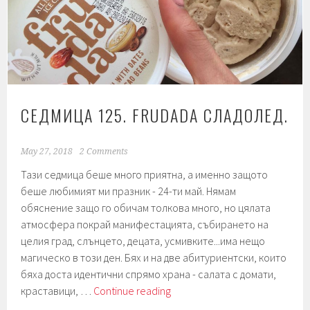
СЕДМИЦА 125. FRUDADA СЛАДОЛЕД.
May 27, 2018
2 Comments
Тази седмица беше много приятна, а именно защото
беше любимият ми празник - 24-ти май. Нямам
обяснение защо го обичам толкова много, но цялата
атмосфера покрай манифестацията, събирането на
целия град, слънцето, децата, усмивките...има нещо
магическо в този ден. Бях и на две абитуриентски, които
бяха доста идентични спрямо храна - салата с домати,
Седмица
краставици, …
Continue reading
125.