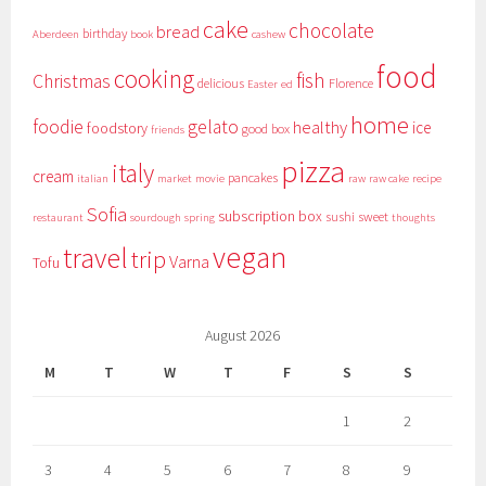
cake
chocolate
bread
birthday
Aberdeen
book
cashew
food
cooking
fish
Christmas
delicious
Florence
Easter
ed
home
foodie
gelato
healthy
ice
foodstory
good box
friends
pizza
italy
cream
pancakes
italian
market
movie
raw
raw cake
recipe
Sofia
subscription box
sushi
sweet
restaurant
sourdough
spring
thoughts
vegan
travel
trip
Varna
Tofu
August 2026
M
T
W
T
F
S
S
1
2
3
4
5
6
7
8
9