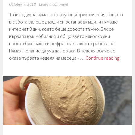
October 7, 2018
Leave a comment
Тази седмица нямаше вълнуващи приключения, защото
в събота валеше дъжд и си останах вкъщи...и нямаше
интернет 3 дни, което беше доооста тъжно. Бях се
вързала към мобилния и общо взето няколко дни
просто бях тъжна и рефрешвах каквото работеше.
Нямах желание да уча даже хаха. В неделя обаче се
Седмиц
оказа първата неделя на месеца - …
Continue reading
144.
Италиа
“снаксо