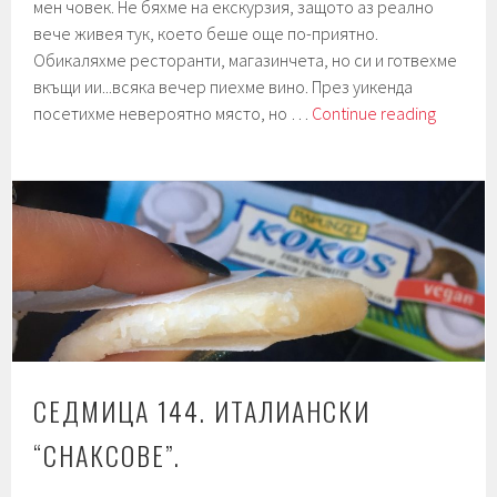
мен човек. Не бяхме на екскурзия, защото аз реално
вече живея тук, което беше още по-приятно.
Обикаляхме ресторанти, магазинчета, но си и готвехме
вкъщи ии...всяка вечер пиехме вино. През уикенда
Седмиц
посетихме невероятно място, но …
Continue reading
146.
Италиан
foodie
приключ
СЕДМИЦА 144. ИТАЛИАНСКИ
“СНАКСОВЕ”.