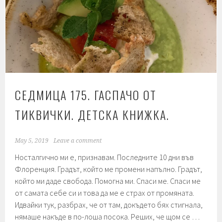
Дипломиране.
СЕДМИЦА 175. ГАСПАЧО ОТ
ТИКВИЧКИ. ДЕТСКA КНИЖКА.
May 5, 2019
Leave a comment
Носталгично ми е, признавам. Последните 10 дни във
Флоренция. Градът, който ме промени напълно. Градът,
който ми даде свобода. Помогна ми. Спаси ме. Спаси ме
от самата себе си и това да ме е страх от промяната.
Идвайки тук, разбрах, че от там, докъдето бях стигнала,
нямаше накъде в по-лоша посока. Реших, че щом се …