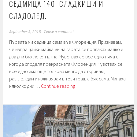
СЕДМИЦА 140. СЛАДКИШИ И
СЛАДОЛЕД.
September 9, 2018
Leave a comment
Първата ми седмица сама във Флоренция. Признавам,
че изпращайки майка ми на гарата си поплаках малко и
два дни бях леко тъжна. Чувствах се все едно няма с
кого да споделя прекрасната Флоренция. Чувствах се
все едно има още толкова много да откривам,
разглеждам и изживявам в този град, а бях сама. Минаха
Седмица
няколко дни …
Continue reading
140.
Сладкиши
и
сладолед.