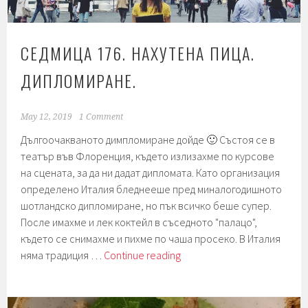
СЕДМИЦА 176. НАХУТЕНА ПИЦА.
ДИПЛОМИРАНЕ.
May 12, 2019
1 Comment
Дългоочакваното димпломиране дойде 🙂 Състоя се в
театър във Флоренция, където излизахме по курсове
на сцената, за да ни дадат дипломата. Като организация
определено Италия бледнееше пред миналогодишното
шотландско дипломиране, но пък всичко беше супер.
После имахме и лек коктейл в съседното "палацо",
където се снимахме и пихме по чаша просеко. В Италия
Седмица
няма традиция …
Continue reading
176.
Нахутена
пица.