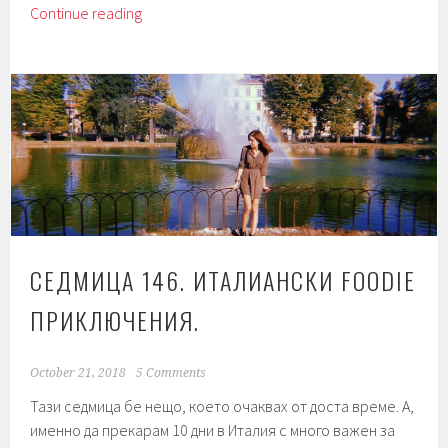
Седмица
Continue reading
175.
Гаспачо
от
тиквички.
Детскa
книжка.
СЕДМИЦА 146. ИТАЛИАНСКИ FOODIE
ПРИКЛЮЧЕНИЯ.
October 21, 2018
5 Comments
Тази седмица бе нещо, което очаквах от доста време. А,
именно да прекарам 10 дни в Италия с много важен за