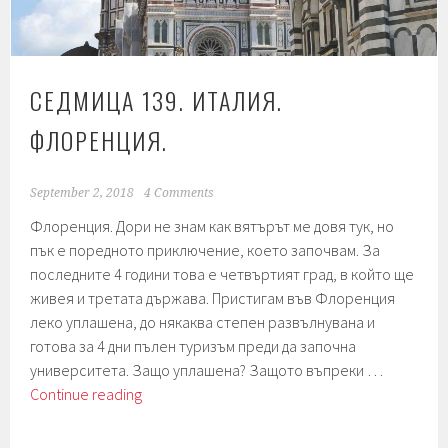
СЕДМИЦА 139. ИТАЛИЯ.
ФЛОРЕНЦИЯ.
September 2, 2018
4 Comments
Флоренция. Дори не знам как вятърът ме довя тук, но
пък е поредното приключение, което започвам. За
последните 4 години това е четвъртият град, в който ще
живея и третата държава. Пристигам във Флоренция
леко уплашена, до някаква степен развълнувана и
готова за 4 дни пълен туризъм преди да започна
университета. Защо уплашена? Защото въпреки …
Седмица
Continue reading
139.
Италия.