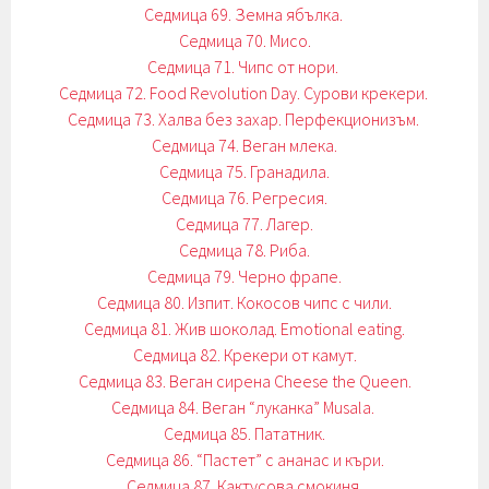
Седмица 69. Земна ябълка.
Седмица 70. Мисо.
Седмица 71. Чипс от нори.
Седмица 72. Food Revolution Day. Сурови крекери.
Седмица 73. Халва без захар. Перфекционизъм.
Седмица 74. Веган млека.
Седмица 75. Гранадила.
Седмица 76. Регресия.
Седмица 77. Лагер.
Седмица 78. Риба.
Седмица 79. Черно фрапе.
Седмица 80. Изпит. Кокосов чипс с чили.
Седмица 81. Жив шоколад. Emotional eating.
Седмица 82. Крекери от камут.
Седмица 83. Веган сирена Cheese the Queen.
Седмица 84. Веган “луканка” Musala.
Седмица 85. Пататник.
Седмица 86. “Пастет” с ананас и къри.
Седмица 87. Кактусова смокиня.