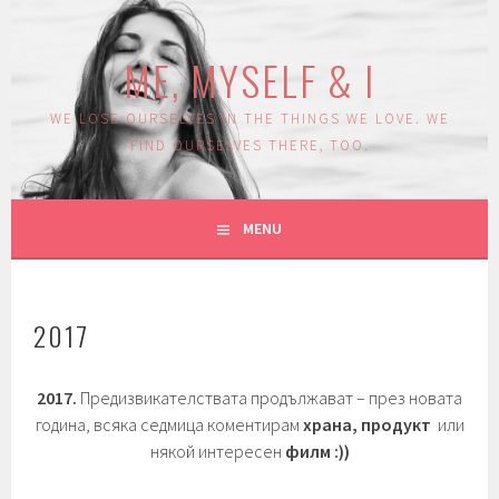
Skip
to
ME, MYSELF & I
content
WE LOSE OURSELVES IN THE THINGS WE LOVE. WE
FIND OURSELVES THERE, TOO.
MENU
2017
2017.
Предизвикателствата продължават – през новата
година, всяка седмица коментирам
храна, продукт
или
някой интересен
филм :))