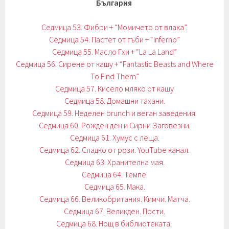
България
Седмица 53. Фибри + “Момичето от влака”.
Седмица 54. Пастет от гъби + “Inferno”
Седмица 55. Масло Гхи + “La La Land”
Седмица 56. Сирене от кашу + “Fantastic Beasts and Where
To Find Them”
Седмица 57. Кисело мляко от кашу
Седмица 58. Домашни тахани.
Седмица 59. Неделен brunch и веган заведения.
Седмица 60. Рожден ден и Сирни Заговезни.
Седмица 61. Хумус с леща
.
Седмица 62. Сладко от рози. YouTube канал.
Седмица 63. Хранителна мая.
Седмица 64. Темпе.
Седмица 65. Мака.
Седмица 66. Великобритания. Кимчи. Матча.
Седмица 67. Великден. Пости.
Седмица 68. Нощ в библиотеката.