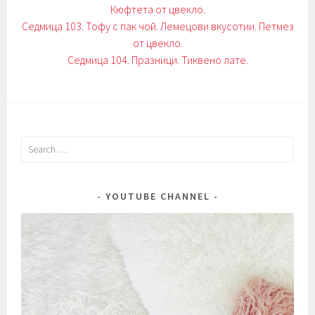
Кюфтета от цвекло.
Седмица 103. Тофу с пак чой. Лемецови вкусотии. Петмез
от цвекло.
Седмица 104. Празници. Тиквено лате.
Search
for:
YOUTUBE CHANNEL