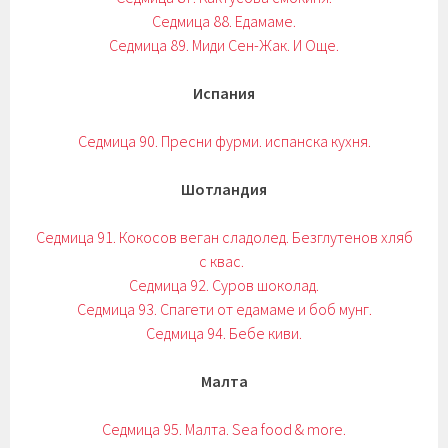
Седмица 88. Едамаме.
Седмица 89. Миди Сен-Жак. И Още.
Испания
Седмица 90. Пресни фурми. испанска кухня.
Шотландия
Седмица 91. Кокосов веган сладолед. Безглутенов хляб
с квас.
Седмица 92. Суров шоколад.
Седмица 93. Спагети от едамаме и боб мунг.
Седмица 94. Бебе киви.
Малта
Седмица 95. Малта. Sea food & more.