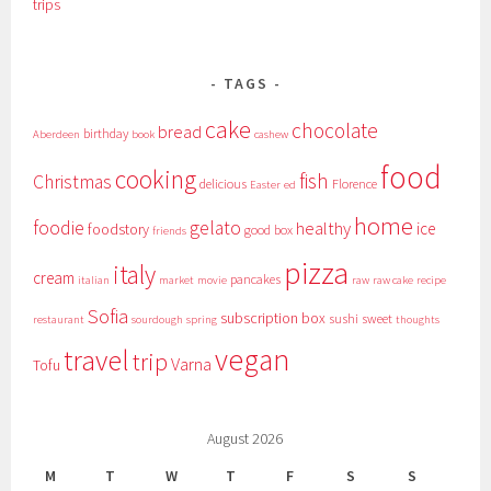
trips
TAGS
cake
chocolate
bread
birthday
Aberdeen
book
cashew
food
cooking
fish
Christmas
delicious
Florence
Easter
ed
home
foodie
gelato
healthy
ice
foodstory
good box
friends
pizza
italy
cream
pancakes
italian
market
movie
raw
raw cake
recipe
Sofia
subscription box
sushi
sweet
restaurant
sourdough
spring
thoughts
vegan
travel
trip
Varna
Tofu
August 2026
M
T
W
T
F
S
S