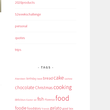
2020products
52weekschallenge
personal
quotes
trips
TAGS
cake
bread
birthday
Aberdeen
book
cashew
cooking
chocolate
Christmas
food
fish
delicious
Florence
Easter
ed
foodie
gelato
foodstory
good box
friends