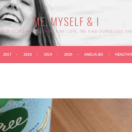
ME, MYSELF & I
 OURSELVES IN THE THINGS WE LOVE. WE FIND OURSELVES THE
2017
2018
2019
2020
ANELIA.BG
HEALTHY