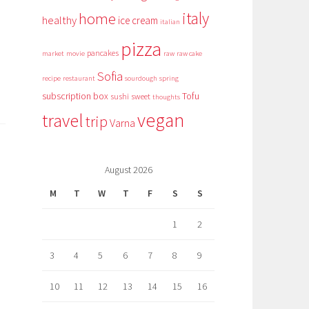
italy
home
healthy
ice cream
italian
pizza
pancakes
market
movie
raw
raw cake
Sofia
recipe
restaurant
sourdough
spring
subscription box
Tofu
sushi
sweet
thoughts
vegan
travel
trip
Varna
August 2026
M
T
W
T
F
S
S
1
2
3
4
5
6
7
8
9
10
11
12
13
14
15
16