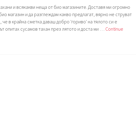
шоколад
тахани и всякакви неща от био магазините. Доставя ми огромно
с
био магазин и да разглеждам какво предлагат, вярно не струват
кафе.
, че в крайна сметка даваш добро 'гориво' на тялото си е
ът опитах сусамов тахан през лятото и доста ми …
Continue