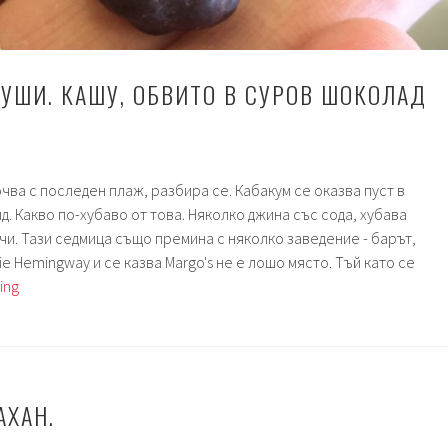
СУШИ. КАШУ, ОБВИТО В СУРОВ ШОКОЛАД
чва с последен плаж, разбира се. Кабакум се оказва пуст в
. Какво по-хубаво от това. Няколко джина със сода, хубава
чи. Тази седмица също премина с няколко заведение - барът,
ie Hemingway и се казва Margo's не е лошо място. Тъй като се
Седмица
ing
29.
Суши.
Кашу,
обвито
в
АХАН.
суров