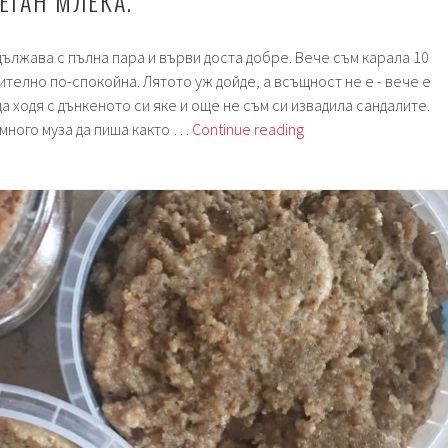
ЕГАН МЛЕКА.
лжава с пълна пара и върви доста добре. Вече съм карала 10
ително по-спокойна. Лятото уж дойде, а всъщност не е - вече е
а ходя с дънкеното си яке и още не съм си извадила сандалите.
Седмица
много муза да пиша както …
Continue reading
74.
Веган
млека.