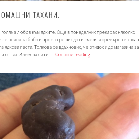
ДОМАШНИ ТАХАНИ.
 голяма любов към ядките. Още в понеделник прекарах няколко
 лешници на баба и просто реших да ги смеля и превърна в тахан
а ядкова паста. Толкова се вдъхнових, че отидох и до магазина за
Седмица
 и от тях. Занесах си ги …
Continue reading
58.
Домашни
тахани.