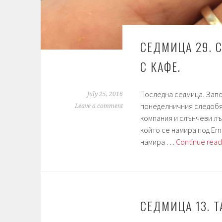
СЕДМИЦА 29. 
С КАФЕ.
Последна седмица. Запо
July 25, 2016
понеделничния следобяд
Leave a comment
компания и слънчеви лъ
който се намира под Ern
намира …
Continue read
СЕДМИЦА 13. Т