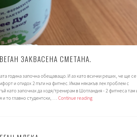
ВЕГАН ЗАКВАСЕНА СМЕТАНА.
ата година започна обещаващо. И аз като всички реших, че ще се
мфорт и отидох 2 пъти на фитнес. Имам някакъв лек проблем с
тъй като започнах да ходя/тренирам в Шотландия - 2 фитнеса там 
Седмица
я и то главно студентски, …
Continue reading
210.
Веган
заквасена
сметана.