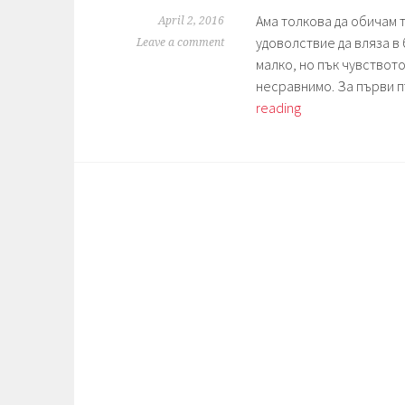
Ама толкова да обичам 
April 2, 2016
удоволствие да вляза в 
Leave a comment
малко, но пък чувството
несравнимо. За първи п
Седмица
reading
13.
Тахан.