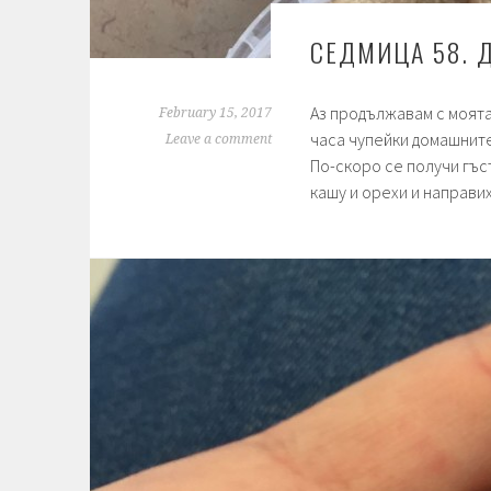
СЕДМИЦА 58. 
Аз продължавам с моята
February 15, 2017
часа чупейки домашните
Leave a comment
По-скоро се получи гъст
кашу и орехи и направих