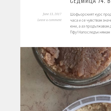
СЕДМИЦА 74. В
Шофьорският курс продъ
June 13, 2017
часа и се чувствам знач
Leave a comment
юни, а аз продължавам д
Пфу! Напоследък нямам 