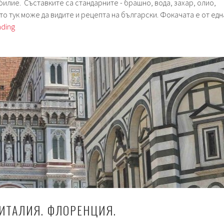
билие. Съставките са стандарните - брашно, вода, захар, олио,
 Ето тук може да видите и рецепта на български. Фокачата е от едн
Седмица
ading
148.
Schiacciata
con
l’uva
–
фокача
с
грозде.
 ИТАЛИЯ. ФЛОРЕНЦИЯ.