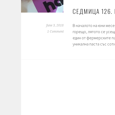
СЕДМИЦА 126.
В началото на юни месе
June 3, 2018
горещо, лятото се усеща
1 Comment
един от фермерските па
уникална паста със сот