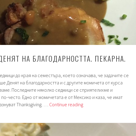
ДЕНЯТ НА БЛАГОДАРНОСТТА. ПЕКАРНА.
едмици до края на семестъра, което означава, че задачите се
еше Денят на благодарността и с другите момичета от курса
ваме. Последните няколко седмици се сприятелихме и
по-често. Едно от момичетата е от Мексико и каза, че имат
Седмица
азнуват Thanksgiving. …
Continue reading
151.
Денят
на
благодарността.