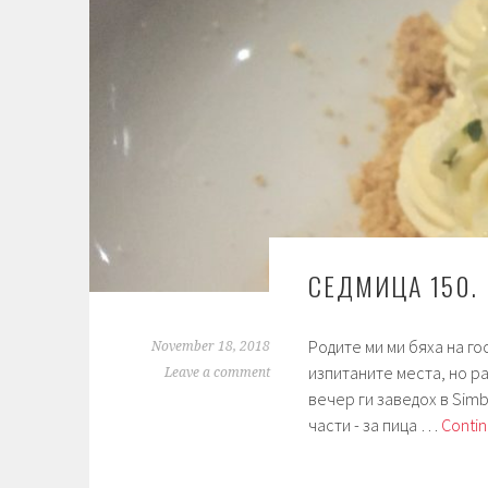
СЕДМИЦА 150. 
Родите ми ми бяха на го
November 18, 2018
изпитаните места, но р
Leave a comment
вечер ги заведох в Simb
части - за пица …
Contin