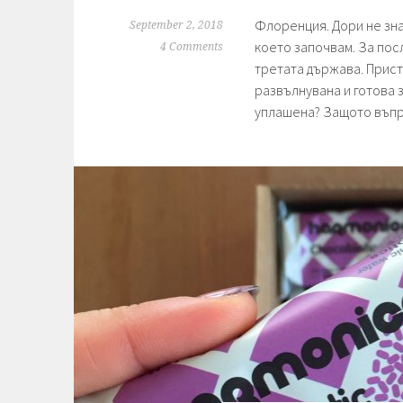
Флоренция. Дори не зна
September 2, 2018
което започвам. За посл
4 Comments
третата държава. Прист
развълнувана и готова 
уплашена? Защото въп