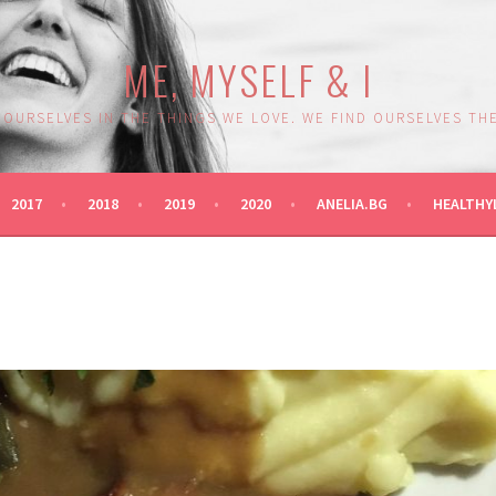
ME, MYSELF & I
 OURSELVES IN THE THINGS WE LOVE. WE FIND OURSELVES THE
2017
2018
2019
2020
ANELIA.BG
HEALTHY