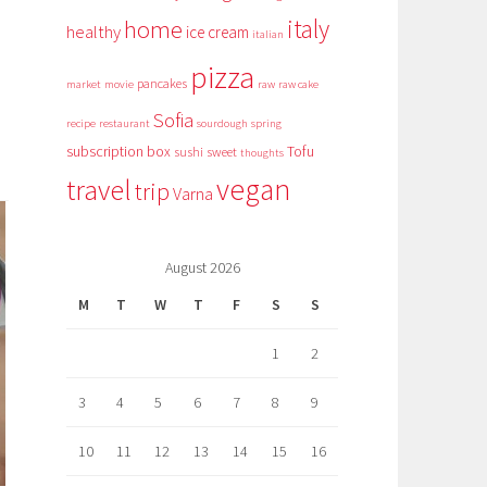
italy
home
healthy
ice cream
italian
pizza
pancakes
market
movie
raw
raw cake
Sofia
recipe
restaurant
sourdough
spring
subscription box
Tofu
sushi
sweet
thoughts
vegan
travel
trip
Varna
August 2026
M
T
W
T
F
S
S
1
2
3
4
5
6
7
8
9
10
11
12
13
14
15
16