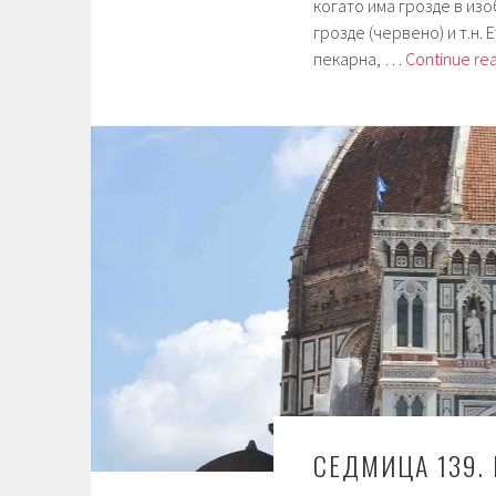
когато има грозде в изо
грозде (червено) и т.н.
пекарна, …
Continue re
СЕДМИЦА 139.