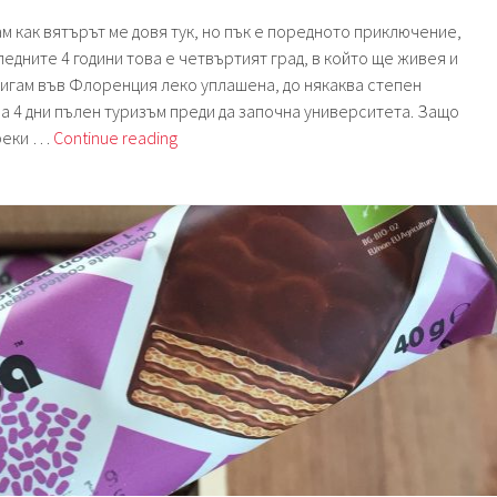
м как вятърът ме довя тук, но пък е поредното приключение,
едните 4 години това е четвъртият град, в който ще живея и
игам във Флоренция леко уплашена, до някаква степен
за 4 дни пълен туризъм преди да започна университета. Защо
Седмица
реки …
Continue reading
139.
Италия.
Флоренция.