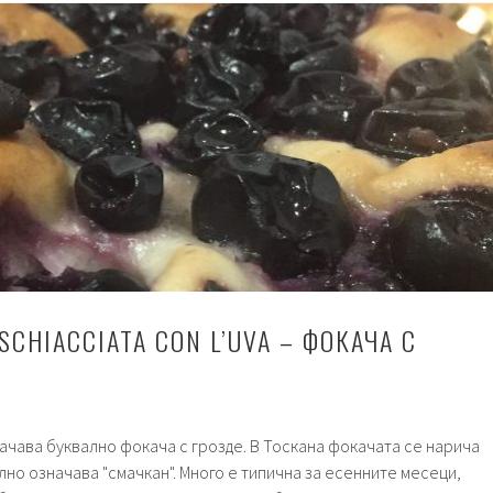
Десерти.
SCHIACCIATA CON L’UVA – ФОКАЧА С
значава буквално фокача с грозде. В Тоскана фокачата се нарича
ално означава "смачкан". Много е типична за есенните месеци,