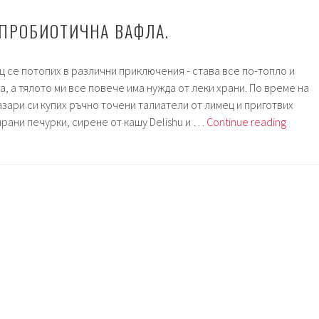
 ПРОБИОТИЧНА ВАФЛА.
ц се потопих в различни приключения - става все по-топло и
, а тялото ми все повече има нужда от леки храни. По време на
зари си купих ръчно точени талиатели от лимец и приготвих
Седми
ирани печурки, сирене от кашу Delishu и …
Continue reading
126.
Проби
вафла.