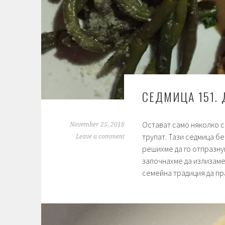
СЕДМИЦА 151. 
Остават само няколко с
November 25, 2018
трупат. Тази седмица б
Leave a comment
решихме да го отпразну
започнахме да излизаме 
семейна традиция да пр