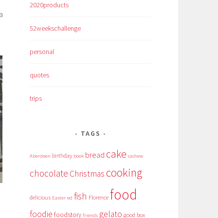
2020products
а
52weekschallenge
personal
quotes
trips
TAGS
cake
bread
birthday
Aberdeen
book
cashew
cooking
chocolate
Christmas
food
fish
delicious
Florence
Easter
ed
foodie
gelato
foodstory
good box
friends