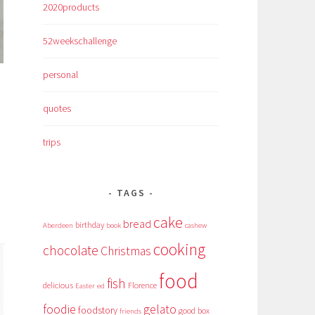
2020products
52weekschallenge
personal
quotes
trips
TAGS
cake
bread
birthday
Aberdeen
book
cashew
cooking
chocolate
Christmas
food
fish
delicious
Florence
Easter
ed
foodie
gelato
foodstory
good box
friends