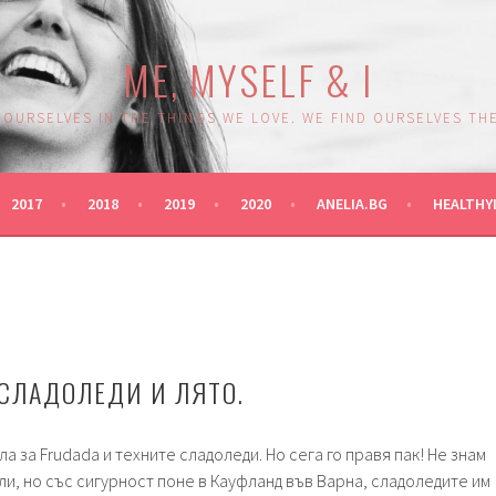
ME, MYSELF & I
 OURSELVES IN THE THINGS WE LOVE. WE FIND OURSELVES THE
2017
2018
2019
2020
ANELIA.BG
HEALTHY
 СЛАДОЛЕДИ И ЛЯТО.
а за Frudada и техните сладоледи. Но сега го правя пак! Не знам
ли, но със сигурност поне в Кауфланд във Варна, сладоледите им