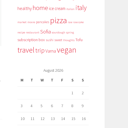
italy
home
healthy
ice cream
italian
pizza
pancakes
market
movie
raw
raw cake
Sofia
recipe
restaurant
sourdough
spring
subscription box
Tofu
sushi
sweet
thoughts
vegan
travel
trip
Varna
August 2026
M
T
W
T
F
S
S
т
1
2
3
4
5
6
7
8
9
10
11
12
13
14
15
16