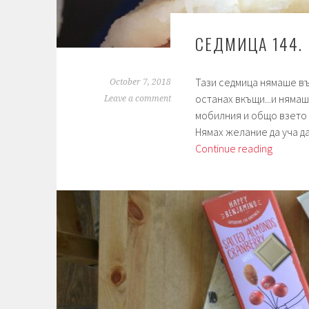
СЕДМИЦА 144. 
Тази седмица нямаше в
October 7, 2018
останах вкъщи...и няма
Leave a comment
мобилния и общо взето
Нямах желание да уча д
Седмиц
Continue reading
144.
Италиа
“снаксо