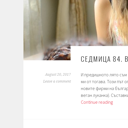
СЕДМИЦА 84. В
И предишното лято съм 
August 20, 2017
ми от тогава. Този път 
Leave a comment
новите фирми на българ
веган луканка). Състав
Седмиц
Continue reading
84.
Веган
“луканк