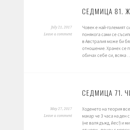
Musala.
СЕДМИЦА 81. Ж
Човек е най-големият си
July 21, 2017
понякога сами се съсипв
Leave a comment
в Австралия може би бя
отношение. Хранех се п
обичах себе си, всяка
СЕДМИЦА 71. Ч
Ходенето на теория все
May 27, 2017
макар че 3 часа на ден 
Leave a comment
(не валя дъжд, йес!) и 
от нори - печен с морс