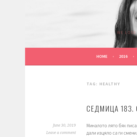
Skip
to
content
WE LOSE
HOME
2016
TAG: HEALTHY
СЕДМИЦА 183.
Миналото лято бях писал
June 30, 2019
дали изцяло са ги смени
Leave a comment