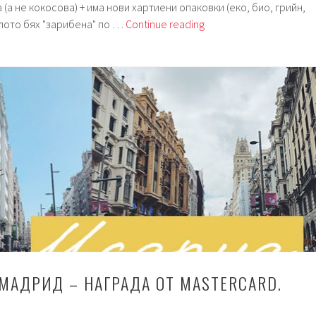
 (а не кокосова) + има нови хартиени опаковки (еко, био, грийн,
Седмица
чалото бях "зарибена" по …
Continue reading
183.
Сладоледи
и
лято.
 МАДРИД – НАГРАДА ОТ MASTERCARD.