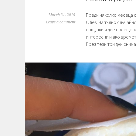
Преди няколко месеца сп
March 31, 2019
Cities. Напълно случай
Leave a comment
нощувки и две посещени
интересни и ако времет
През тези три дни сним