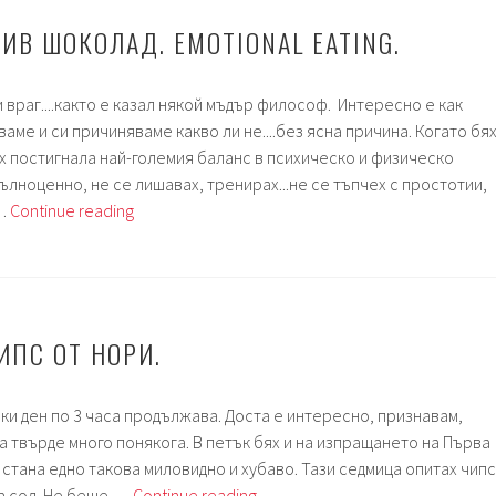
ИВ ШОКОЛАД. EMOTIONAL EATING.
 враг....както е казал някой мъдър философ. Интересно е как
аме и си причиняваме какво ли не....без ясна причина. Когато бя
х постигнала най-големия баланс в психическо и физическо
ълноценно, не се лишавах, тренирах...не се тъпчех с простотии,
Седмица
 …
Continue reading
81.
Жив
шоколад.
Emotional
eating.
ИПС ОТ НОРИ.
ки ден по 3 часа продължава. Доста е интересно, признавам,
са твърде много понякога. В петък бях и на изпращането на Първа
ми стана едно такова миловидно и хубаво. Тази седмица опитах чипс
Седмица
ка сол. Не беше …
Continue reading