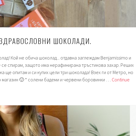
 ЗДРАВОСЛОВНИ ШОКОЛАДИ.
лад! Кой не обича шоколад... отдавна заглеждам Benjamissimo и
е се спирам, защото има нерафинирана тръстикова захар. Реших
ка ще опитам и си купих цели три шоколада! Взех ги от Метро, но
ио магазин 🙂 * солени бадеми и червени боровинки …
Continue