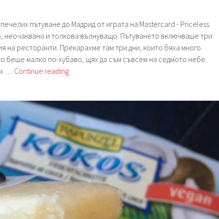
ечелих пътуване до Мадрид от играта на Mastercard - Priceless
но, неочаквано и толкова вълнуващо. Пътуването включваше три
я на ресторанти. Прекарахме там три дни, които бяха много
о беше малко по-хубаво, щях да съм съвсем на седмото небе.
Седмица
ах …
Continue reading
170.
Мадрид
–
награда
от
Mastercard.
Розов
хумус.