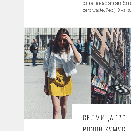
са вече на оризова база
zero waste, йес!). В на
СЕДМИЦА 170.
РОЗОВ ХУМУС.