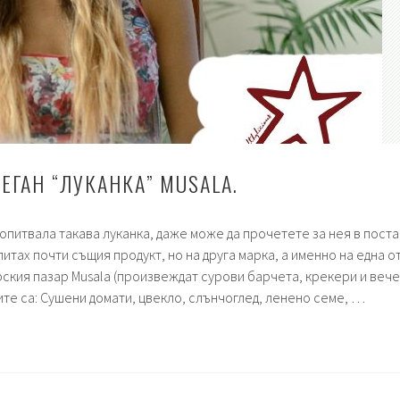
ЕГАН “ЛУКАНКА” MUSALA.
опитвала такава луканка, даже може да прочетете за нея в поста
опитах почти същия продукт, но на друга марка, а именно на една о
ския пазар Musala (произвеждат сурови барчета, крекери и вече
ките са: Сушени домати, цвекло, слънчоглед, ленено семе, …
а
а”