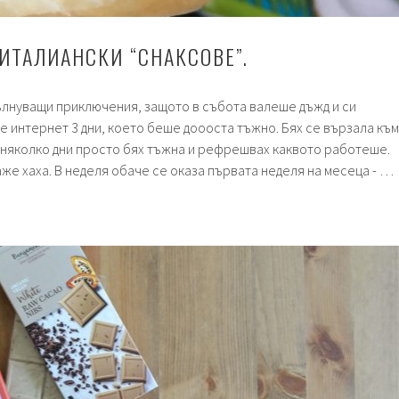
ИТАЛИАНСКИ “СНАКСОВЕ”.
ълнуващи приключения, защото в събота валеше дъжд и си
ше интернет 3 дни, което беше доооста тъжно. Бях се вързала към
 няколко дни просто бях тъжна и рефрешвах каквото работеше.
аже хаха. В неделя обаче се оказа първата неделя на месеца - …
а
нски
ве”.