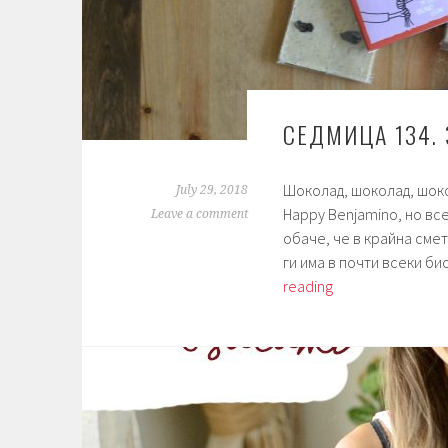
СЕДМИЦА 134.
Шоколад, шоколад, шоко
July 29, 2018
Happy Benjamino, но вс
Leave a comment
обаче, че в крайна смет
ги има в почти всеки б
Седмица
reading
134.
Здравословни
шоколади.