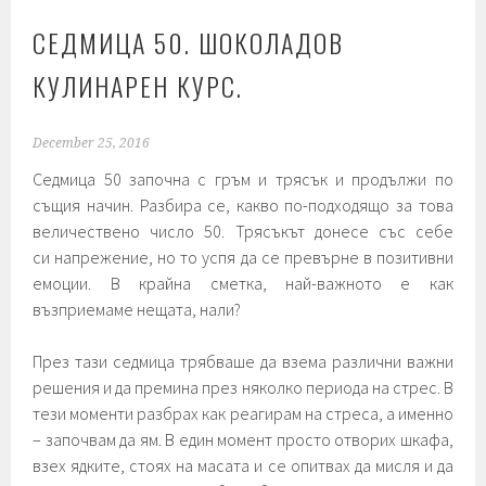
СЕДМИЦА 50. ШОКОЛАДОВ
КУЛИНАРЕН КУРС.
December 25, 2016
Седмица 50 започна с гръм и трясък и продължи по
същия начин. Разбира се, какво по-подходящо за това
величествено число 50. Трясъкът донесе със себе
си напрежение, но то успя да се превърне в позитивни
емоции. В крайна сметка, най-важното е как
възприемаме нещата, нали?
През тази седмица трябваше да взема различни важни
решения и да премина през няколко периода на стрес. В
тези моменти разбрах как реагирам на стреса, а именно
– започвам да ям. В един момент просто отворих шкафа,
взех ядките, стоях на масата и се опитвах да мисля и да