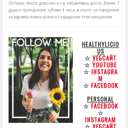
Останах много доволна и се забавлявах доста. Бяхме 7
души и прекарахме хубави 4 часа, в които си говорихме
за здравословна храна и създадохме тези изкушения.
HEALTHYLICIO
US
☆
УЕБСАЙТ
☆
YOUTUBE
☆
INSTAGRA
M
☆
FACEBOOK
PERSONAL
☆
FACEBOOK
☆
INSTAGRAM
☆
УЕБСАЙТ