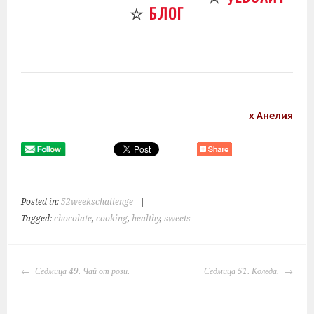
☆
БЛОГ
х Анелия
Posted in:
52weekschallenge
|
Tagged:
chocolate
,
cooking
,
healthy
,
sweets
POST
Седмица 49. Чай от рози.
Седмица 51. Коледа.
NAVIGATION