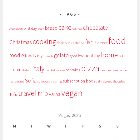
TAGS
cake
chocolate
bread
birthday
Aberdeen
book
cashew
food
cooking
fish
Christmas
delicious
Florence
Easter
ed
home
foodie
gelato
healthy
ice
foodstory
good box
friends
pizza
italy
cream
pancakes
italian
market
movie
raw
raw cake
recipe
Sofia
subscription box
sushi
sweet
restaurant
sourdough
spring
thoughts
vegan
travel
trip
Varna
Tofu
August 2026
M
T
W
T
F
S
S
1
2