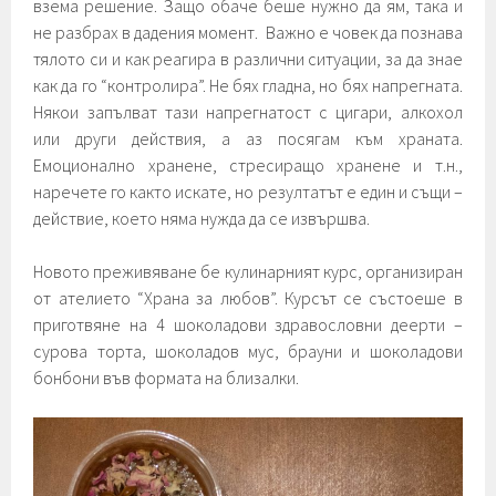
взема решение. Защо обаче беше нужно да ям, така и
не разбрах в дадения момент. Важно е човек да познава
тялото си и как реагира в различни ситуации, за да знае
как да го “контролира”. Не бях гладна, но бях напрегната.
Някои запълват тази напрегнатост с цигари, алкохол
или други действия, а аз посягам към храната.
Емоционално хранене, стресиращо хранене и т.н.,
наречете го както искате, но резултатът е един и същи –
действие, което няма нужда да се извършва.
Новото преживяване бе кулинарният курс, организиран
от ателието “Храна за любов”. Курсът се състоеше в
приготвяне на 4 шоколадови здравословни деерти –
сурова торта, шоколадов мус, брауни и шоколадови
бонбони във формата на близалки.