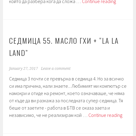
Седмица
който да разбера кога да сложа …
Continue reading
56.
Сирене
от
кашу
+
СЕДМИЦА 55. МАСЛО ГХИ + “LA LA
“Fantastic
LAND”
Beasts
and
Where
January 27, 2017
Leave a comment
To
Седмица 3 почти се превърна в седмица 4. Но за всичко
Find
си има причина, нали знаете... Любимият ми компютър се
Them”
намокри и отиде на ремонт, което означаваше, че няма
от къде да ви разкажа за последната супер седмица. Тя
беше от заетите - работа в БТВ се оказа заета и
Седми
независимо, че не реализирам кой …
Continue reading
55.
Масло