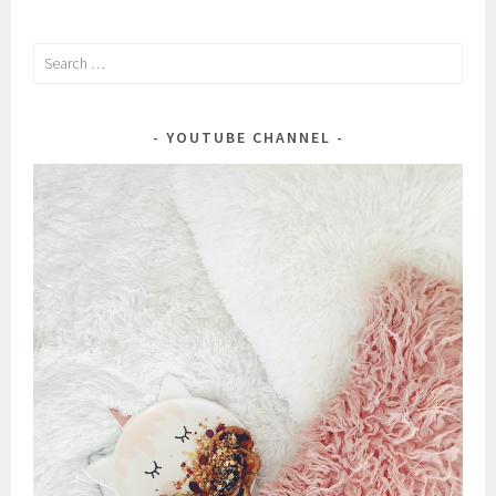
от
влака”.
Search
for:
YOUTUBE CHANNEL