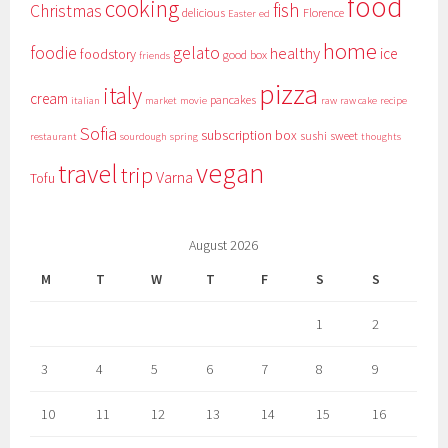
food
cooking
fish
Christmas
delicious
Florence
Easter
ed
home
foodie
gelato
healthy
ice
foodstory
good box
friends
pizza
italy
cream
pancakes
italian
market
movie
raw
raw cake
recipe
Sofia
subscription box
sushi
sweet
restaurant
sourdough
spring
thoughts
vegan
travel
trip
Varna
Tofu
August 2026
M
T
W
T
F
S
S
1
2
3
4
5
6
7
8
9
10
11
12
13
14
15
16