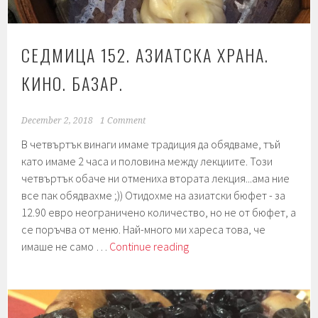
СЕДМИЦА 152. АЗИAТСКА ХРАНА.
КИНО. БАЗАР.
December 2, 2018
1 Comment
В четвъртък винаги имаме традиция да обядваме, тъй
като имаме 2 часа и половина между лекциите. Този
четвъртък обаче ни отмениха втората лекция...ама ние
все пак обядвахме ;)) Отидохме на азиатски бюфет - за
12.90 евро неограничено количество, но не от бюфет, а
се поръчва от меню. Най-много ми хареса това, че
Седмица
имаше не само …
Continue reading
152.
Азиaтска
храна.
Кино.