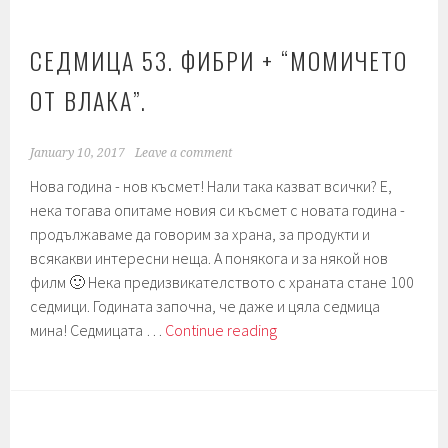
Гхи
+
“La
СЕДМИЦА 53. ФИБРИ + “МОМИЧЕТО
La
ОТ ВЛАКА”.
Land”
January 10, 2017
Leave a comment
Нова година - нов късмет! Нали така казват всички? Е,
нека тогава опитаме новия си късмет с новата година -
продължаваме да говорим за храна, за продукти и
всякакви интересни неща. А понякога и за някой нов
филм 🙂 Нека предизвикателството с храната стане 100
седмици. Годината започна, че даже и цяла седмица
Седмица
мина! Седмицата …
Continue reading
53.
Фибри
+
“Момичето