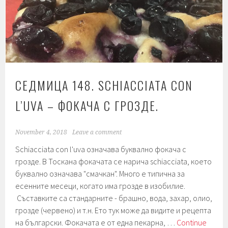
Базар.
СЕДМИЦА 148. SCHIACCIATA CON
L’UVA – ФОКАЧА С ГРОЗДЕ.
November 4, 2018
Leave a comment
Schiacciata con l'uva означава буквално фокача с
грозде. В Тоскана фокачата се нарича schiacciata, което
буквално означава "смачкан". Много е типична за
есенните месеци, когато има грозде в изобилие.
Съставките са стандарните - брашно, вода, захар, олио,
грозде (червено) и т.н. Ето тук може да видите и рецепта
на български. Фокачата е от една пекарна, …
Continue