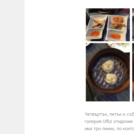
Четвъртък, петък и съ
галерия Uffizi отидохм
има три линии, по коит