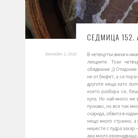
СЕДМИЦА 152. 
В четвъртък винаги има
December 2, 2018
лекциите. Този четв
обядвахме ;)) Отидохме
не от бюфет, а се поръч
другите неща като dump
което разбира се, беш
купа. Но най-много ме
пухкаво, но все пак мн
скарида, обвита в када
нещо много странно, а
нишесте с пудра захар 
ама много изненадваща 