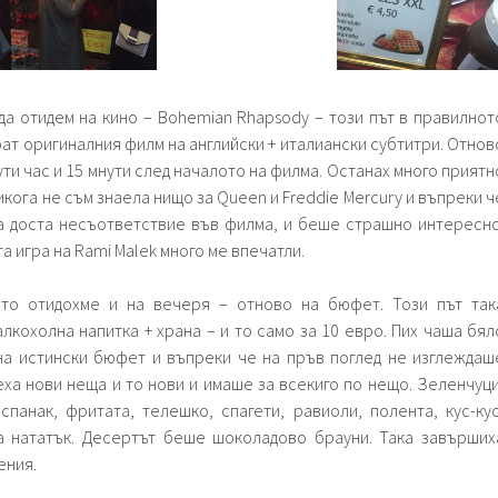
да отидем на кино – Bohemian Rhapsody – този път в правилнот
ат оригиналния филм на английски + италиански субтитри. Отнов
ути час и 15 мнути след началото на филма. Останах много приятн
икога не съм знаела нищо за Queen и Freddie Mercury и въпреки ч
а доста несъответствие във филма, и беше страшно интересно
 игра на Rami Malek много ме впечатли.
ото отидохме и на вечеря – отново на бюфет. Този път так
 алкохолна напитка + храна – и то само за 10 евро. Пих чаша бял
на истински бюфет и въпреки че на пръв поглед не изглеждаш
ха нови неща и то нови и имаше за всекиго по нещо. Зеленчуци
спанак, фритата, телешко, спагети, равиоли, полента, кус-кус
а нататък. Десертът беше шоколадово брауни. Така завърших
ения.