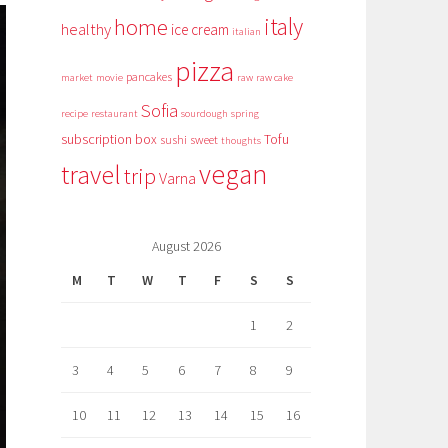
italy
home
healthy
ice cream
italian
pizza
pancakes
market
movie
raw
raw cake
Sofia
recipe
restaurant
sourdough
spring
subscription box
Tofu
sushi
sweet
thoughts
vegan
travel
trip
Varna
August 2026
M
T
W
T
F
S
S
1
2
3
4
5
6
7
8
9
10
11
12
13
14
15
16