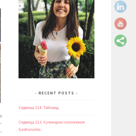
RECENT POSTS
Седмица 214. Тайланд.
а
Седмица 213. Кулинарно изложение
–
Gastronomix.
,