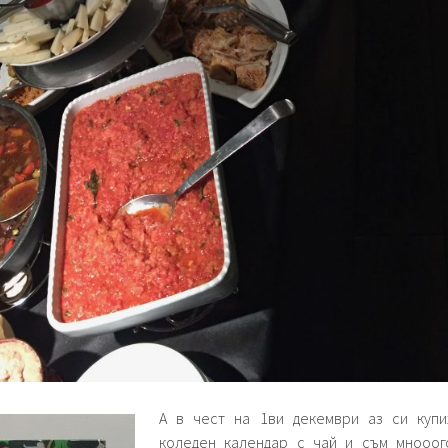
А в чест на 1ви декември аз си купи
коледен календар с чай и съм мнооог