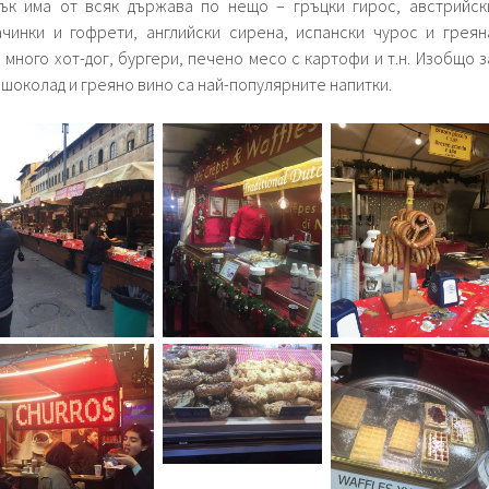
пък има от всяк държава по нещо – гръцки гирос, австрийск
чинки и гофрети, английски сирена, испански чурос и греян
, много хот-дог, бургери, печено месо с картофи и т.н. Изобщо з
 шоколад и греяно вино са най-популярните напитки.