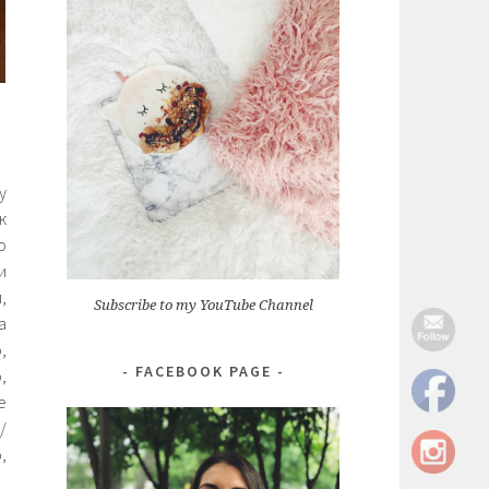
у
к
о
и
,
Subscribe to my YouTube Channel
а
,
FACEBOOK PAGE
,
е
/
,