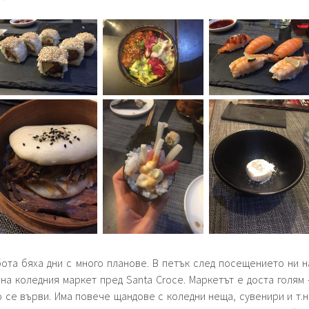
бота бяха дни с много планове. В петък след посещението ни н
е на коледния маркет пред Santa Croce. Маркетът е доста голям 
о се върви. Има повече щандове с коледни неща, сувенири и т.н.