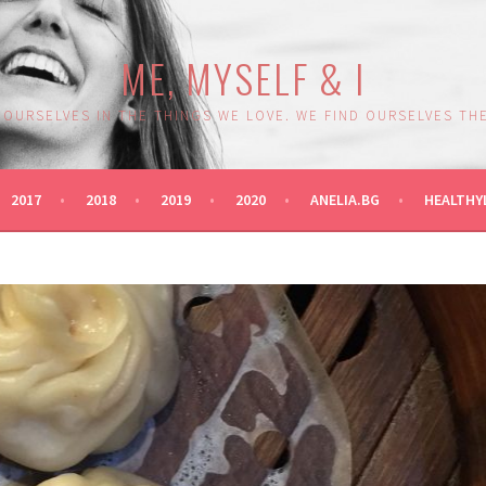
ME, MYSELF & I
 OURSELVES IN THE THINGS WE LOVE. WE FIND OURSELVES THE
2017
2018
2019
2020
ANELIA.BG
HEALTHY