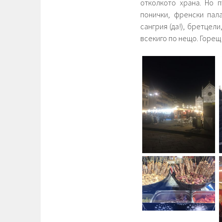
отколкото храна. Но 
понички, френски пала
сангрия (да!), бретцели
всекиго по нещо. Горещ