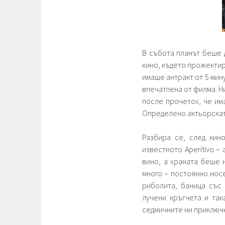
В събота планът беше 
кино, където прожектир
имаше антракт от 5 мин
впечатлена от филма. Н
после прочетох, че им
Определено актьорската
Разбира се, след кин
известното Aperitivo –
вино, а храната беше 
много – постоянно носе
риболита, баница със 
лучени кръгчета и так
седмичните ни приключ