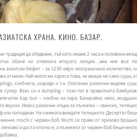
АЗИAТСКА ХРАНА. КИНО. БАЗАР.
ме традиция да обядваме, тъй като имаме 2 часа и половина межд
ъртък обаче ни отмениха втората лекция…ама ние все па
 на азиатски бюфет – за 12.90 евро неограничено количество, н
ва от меню. Най-много ми хареса това, че имаше не само суши, а 
lings, хлебчета, скариди и т.н. Опитахме различни видове суши
е супер. Взех си и dumpling – този път в правилната бамбуков
 впечатли bap bun – хлебче на пара. Безкрайно леко, въздушно
ого вкусно. Имаха различни опции за пълнежа – свинско, телешко
иф или патладжан. На снимката виждате телешкото. Десертът беш
 именно mochi с червен боб. Mochi се прави от оризово брашно
– лепкаво и доста плътно е, а пълнежът от червен боб беше много
добавка.