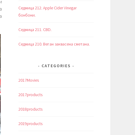
и
Седмица 212. Apple Cider Vinegar
а
бонбони.
а
Седмица 211. CBD.
Седмица 210. Веган заквасена сметана.
CATEGORIES
2017Movies
2017products
2018products
2019products