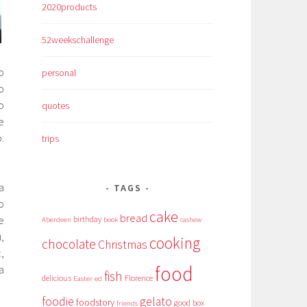
2020products
52weekschallenge
о
personal
о
о
quotes
е
.
trips
а
TAGS
о
cake
bread
е
birthday
Aberdeen
book
cashew
,
cooking
chocolate
Christmas
,
food
а
fish
delicious
Florence
Easter
ed
foodie
gelato
foodstory
good box
friends