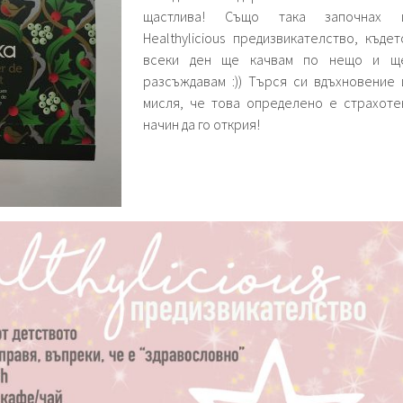
щастлива! Също така започнах 
Healthylicious предизвикателство, къдет
всеки ден ще качвам по нещо и щ
разсъждавам :)) Търся си вдъхновение 
мисля, че това определено е страхоте
начин да го открия!