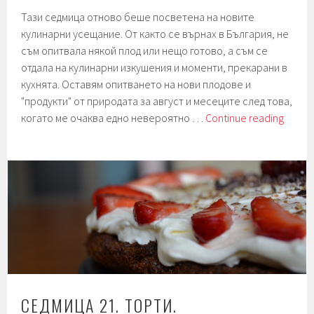
Тази седмица отново беше посветена на новите
кулинарни усещание. От както се върнах в България, не
съм опитвала някой плод или нещо готово, а съм се
отдала на кулинарни изкушения и моменти, прекарани в
кухнята. Оставям опитването на нови плодове и
"продукти" от природата за август и месеците след това,
Седми
когато ме очаква едно невероятно …
Continue reading
22.
Среди
кухня.
И
още
много.
СЕДМИЦА 21. ТОРТИ.