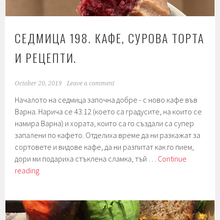
СЕДМИЦА 198. КАФЕ, СУРОВА ТОРТА
И РЕЦЕПТИ.
October 20, 2019
Leave a comment
Началото на седмица започна добре - с ново кафе във
Варна. Нарича се 43.12 (което са градусите, на които се
намира Варна) и хората, които са го създали са супер
запалени по кафето. Отделиха време да ни разкажат за
сортовете и видове кафе, да ни разпитат как го пием,
дори ми подариха стъклена сламка, тъй …
Continue
Седмица
reading
198.
Кафе,
сурова
торта