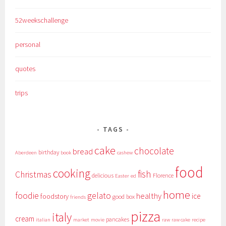
52weekschallenge
personal
quotes
trips
TAGS
cake
chocolate
bread
birthday
Aberdeen
book
cashew
food
cooking
fish
Christmas
delicious
Florence
Easter
ed
home
foodie
gelato
healthy
ice
foodstory
good box
friends
pizza
italy
cream
pancakes
italian
market
movie
raw
raw cake
recipe