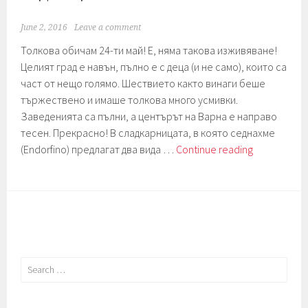
June 2, 2016
Leave a comment
Толкова обичам 24-ти май! Е, няма такова изживяване!
Целият град е навън, пълно е с деца (и не само), които са
част от нещо голямо. Шествието както винаги беше
тържествено и имаше толкова много усмивки.
Заведенията са пълни, а центърът на Варна е направо
тесен. Прекрасно! В сладкарницата, в която седнахме
Седмица
(Endorfino) предлагат два вида …
Continue reading
21.
Торти.
Search
for: