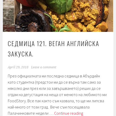
и
рецепти.
СЕДМИЦА 121. ВЕГАН АНГЛИЙСКА
ЗАКУСКА.
April 29, 2018
Leave a comment
През официалната ми последна седмица в Абърдийн
като студентка (предстои ми да се върна там само за
няколко дни през юли за завършването) реших да се
отдам на дегустация на неща от менюто на любимото ми
FoodStory. Все пак както съм казвала, то ще ми липсва
най-много от този град. Вече съм посещавала
Седмица
Палачинковите недели …
Continue reading