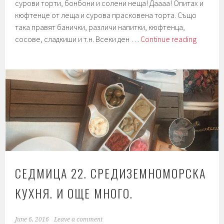
сурови торти, бонбони и солени неща! Даааа! Опитах и
кюфтенце от леща и сурова прасковена торта. Също
така правят банички, различи напитки, кюфтенца,
Седмиц
сосове, сладкиши и т.н. Всеки ден …
Continue reading
28.
Сурова
торта.
И
рестора
СЕДМИЦА 22. СРЕДИЗЕМНОМОРСКА
КУХНЯ. И ОЩЕ МНОГО.
June 6, 2016
Leave a comment