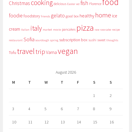
food
cooking
fish
Christmas
delicious
Florence
Easter
ed
home
foodie
gelato
healthy
ice
foodstory
good box
friends
pizza
italy
cream
pancakes
italian
market
movie
raw
raw cake
recipe
Sofia
subscription box
sushi
sweet
restaurant
sourdough
spring
thoughts
vegan
travel
trip
Varna
Tofu
August 2026
M
T
W
T
F
S
S
1
2
3
4
5
6
7
8
9
10
11
12
13
14
15
16