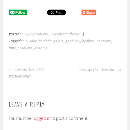
Posted in:
2019products
,
52weekschallenge
|
Tagged:
bio
,
cake
,
frudada
,
gelato
,
good box
,
healthy
,
ice cream
,
june
,
products
,
wedding
POST
Седмица 182. Food
Седмица 184. Исландия.
NAVIGATION
Photography!
LEAVE A REPLY
You must be
logged in
to post a comment.