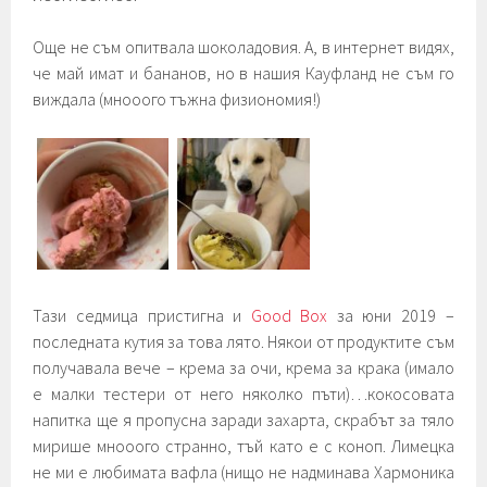
Още не съм опитвала шоколадовия. А, в интернет видях,
че май имат и бананов, но в нашия Кауфланд не съм го
виждала (мнооого тъжна физиономия!)
Тази седмица пристигна и
Good Box
за юни 2019 –
последната кутия за това лято. Някои от продуктите съм
получавала вече – крема за очи, крема за крака (имало
е малки тестери от него няколко пъти)…кокосовата
напитка ще я пропусна заради захарта, скрабът за тяло
мирише мнооого странно, тъй като е с коноп. Лимецка
не ми е любимата вафла (нищо не надминава Хармоника