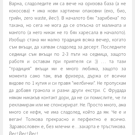
Варна, сладоледите им са вече на оризова база (а не
кокосова) + има нови хартиени опаковки (еко, био,
грийн, zero waste, йес!). В началото бях “зарибена” по
тахана, но сега не мога да се откъсна от малината и
мангото (а него никак не го бях харесала в началото).
Изобщо стана ми малко традиция всяка вечер, когато
съм вкъщи, да хапвам сладолед за десерт. Последните
седмици съм вкъщи по 2-3 пъти на седмица, защото
работя и оставам при приятеля си :)) … та тази
“традиция” вкъщи ми е много любима, защото за
момента само там, във фризера, държа от всички
видове по 1 кутия и си правя “мелбички”. Не пропускам
да добавя гранола и разни други екстри. С Фрудада
нямам никакъв контакт дори, да не си помислите, че ги
рекламирам или ме спонсирират. Не. Просто много, ама
много се кефя, че има сладолед, който да ям. Че е и
веган! Толкова прекрасно и перфектно е всичко.
Здравословен е, без млечни е…захарта е тръстикова.
Йес! Йес! Йес!