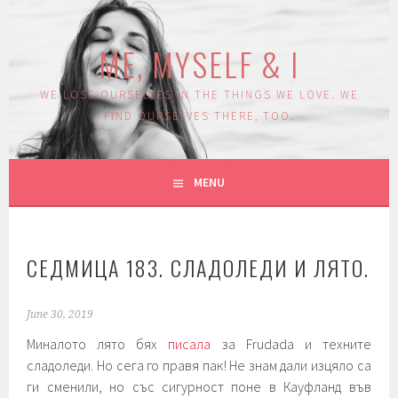
Skip
to
ME, MYSELF & I
content
WE LOSE OURSELVES IN THE THINGS WE LOVE. WE
FIND OURSELVES THERE, TOO.
MENU
СЕДМИЦА 183. СЛАДОЛЕДИ И ЛЯТО.
June 30, 2019
Миналото лято бях
писала
за Frudada и техните
сладоледи. Но сега го правя пак! Не знам дали изцяло са
ги сменили, но със сигурност поне в Кауфланд във