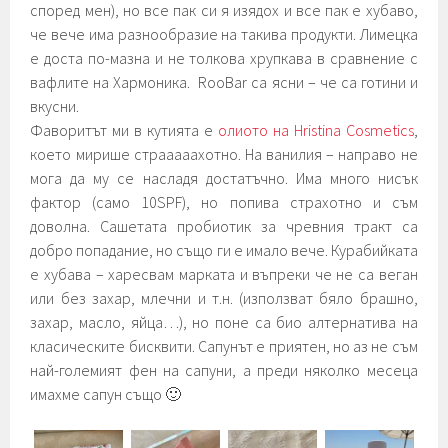
според мен), но все пак си я изядох и все пак е хубаво,
че вече има разнообразие на такива продукти. Лимецка
е доста по-мазна и не толкова хрупкава в сравнение с
вафлите на Хармоника. RooBar са ясни – че са готини и
вкусни.
Фаворитът ми в кутията е
олиото на Hristina Cosmetics
,
което мирише страаааахотно. На ванилия – направо не
мога да му се насладя достатъчно. Има много нисък
фактор (само 10SPF), но попива страхотно и съм
доволна. Сашетата пробиотик за чревния тракт са
добро попадание, но също ги е имало вече. Курабийката
е хубава – харесвам марката и въпреки че не са веган
или без захар, млечни и т.н. (използват бяло брашно,
захар, масло, яйца…), но поне са био алтернатива на
класическите бисквити. Сапунът е приятен, но аз не съм
най-големият фен на сапуни, а преди няколко месеца
имахме сапун също 🙂