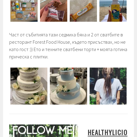
Част от събитията тази седмиха бяха и 2 от сватбите в
ресторант Forest Food House, където присъствах, но не
като гост :)) Ето и техните сватбени торти + моята готина
прическа с плитки.
HEALTHYLICIO