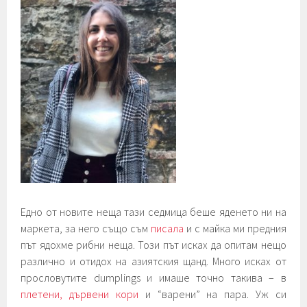
Едно от новите неща тази седмица беше яденето ни на
маркета, за него също съм
писала
и с майка ми предния
път ядохме рибни неща. Този път исках да опитам нещо
различно и отидох на азиятския щанд. Много исках от
прословутите dumplings и имаше точно такива – в
плетени, дървени кори
и “варени” на пара. Уж си