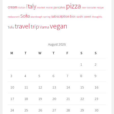
pizza
italy
cream
pancakes
italian
market
movie
raw
raw cake
recipe
Sofia
subscription box
sushi
sweet
restaurant
sourdough
spring
thoughts
vegan
travel
trip
Varna
Tofu
August 2026
M
T
W
T
F
S
S
1
2
3
4
5
6
7
8
9
10
11
12
13
14
15
16
17
18
19
20
21
22
23
24
25
26
27
28
29
30