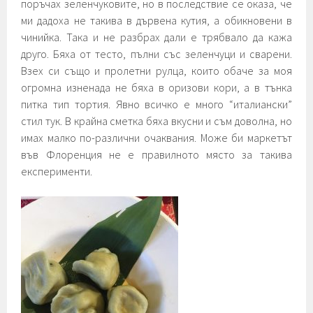
поръчах зеленчуковите, но в последствие се оказа, че
ми дадоха не такива в дървена кутия, а обикновени в
чинийка. Така и не разбрах дали е трябвало да кажа
друго. Бяха от тесто, пълни със зеленчуци и сварени.
Взех си също и пролетни рулца, които обаче за моя
огромна изненада не бяха в оризови кори, а в тънка
питка тип тортия. Явно всичко е много “италиански”
стил тук. В крайна сметка бяха вкусни и съм доволна, но
имах малко по-различни очаквания. Може би маркетът
във Флоренция не е правилното място за такива
експерименти.