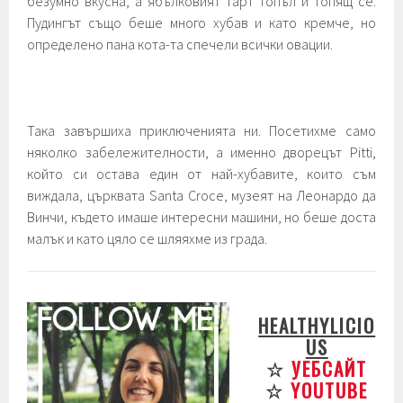
безумно вкусна, а ябълковият тарт топъл и топящ се.
Пудингът също беше много хубав и като кремче, но
определено пана кота-та спечели всички овации.
Така завършиха приключенията ни. Посетихме само
няколко забележителности, а именно дворецът Pitti,
който си остава един от най-хубавите, които съм
виждала, църквата Santa Croce, музеят на Леонардо да
Винчи, където имаше интересни машини, но беше доста
малък и като цяло се шляяхме из града.
HEALTHYLICIO
US
☆
УЕБСАЙТ
☆
YOUTUBE