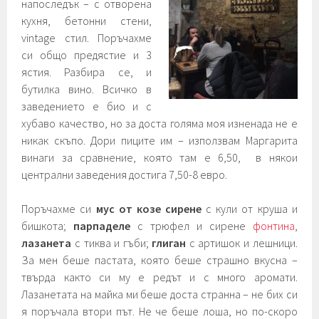
напоследък – с отворена
кухня, бетонни стени,
vintage стил. Поръчахме
си общо предястие и 3
ястия. Разбира се, и
бутилка вино. Всичко в
заведението е био и с
хубаво качество, но за доста голяма моя изненада не е
никак скъпо. Дори пиците им – използвам Маргарита
винаги за сравнение, която там е 6,50, в някои
централни заведения достига 7,50-8 евро.
Поръчахме си
мус от козе сирене
с кули от круша и
бишкота;
парпаделе
с трюфел и сирене
фонтина
,
лазанета
с тиква и гъби;
глиган
с артишок и лешници.
За мен беше пастата, която беше страшно вкусна –
твърда както си му е редът и с много аромати.
Лазанетата на майка ми беше доста странна – не бих си
я поръчала втори път. Не че беше лоша, но по-скоро