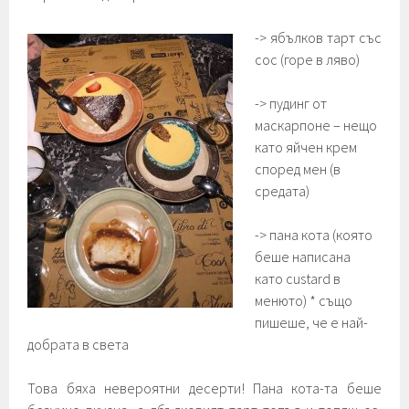
-> ябълков тарт със
сос (горе в ляво)
-> пудинг от
маскарпоне – нещо
като яйчен крем
според мен (в
средата)
-> пана кота (която
беше написана
като custard в
менюто) * също
пишеше, че е най-
добрата в света
Това бяха невероятни десерти! Пана кота-та беше