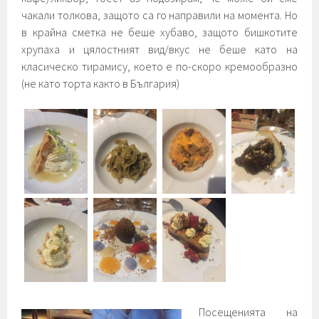
чакали толкова, защото са го направили на момента. Но
в крайна сметка не беше хубаво, защото бишкотите
хрупаха и цялостният вид/вкус не беше като на
класическо тирамису, което е по-скоро кремообразно
(не като торта както в България)
Посещенията на