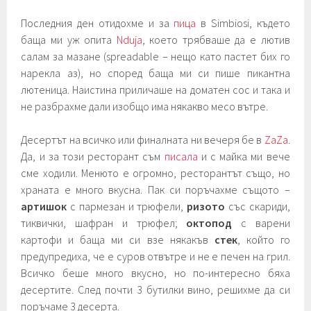
Последния ден отидохме и за
пица
в Simbiosi, където
баща ми уж опита
Nduja
, което трябваше да е лютив
салам за мазане (spreadable – нещо като пастет бих го
нарекла аз), но според баща ми си пише пикантна
лютеница. Наистина приличаше на доматен сос и така и
не разбрахме дали изобщо има някакво месо вътре.
Десертът на всичко или финалната ни вечеря бе в
ZaZa
.
Да, и за този ресторант съм
писала
и с майка ми вече
сме ходили. Менюто е огромно, ресторантът също, но
храната е много вкусна. Пак си поръчахме същото –
артишок
с пармезан и трюфели,
ризото
със скариди,
тиквички, шафран и трюфел;
октопод
с варени
картофи и баща ми си взе някакъв
стек
, който го
предупредиха, че е суров отвътре и не е печен на грил.
Всичко беше много вкусно, но по-интересно бяха
десертите. След почти 3 бутилки вино, решихме да си
поръчаме 3 десерта.