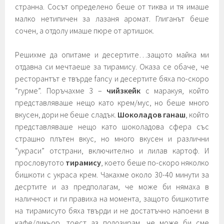
странна. Сосът определено беше от тиква и тя имаше
малко нетипичен за лазаня аромат. Глиганът беше
сочен, а отдолу имаше пюре от артишок.
Решихме да опитаме и десертите…защото майка ми
отдавна си мечтаеше за тирамису. Оказа се обаче, че
ресторантът е твърде fancy и десертите бяха по-скоро
“гурме”. Поръчахме 3 –
чийзкейк
с маракуя, който
представляваше нещо като крем/мус, но беше много
вкусен, дори не беше сладък.
Шоколадов ганаш
, който
представляваше нещо като шоколадова сфера със
страшно плътен вкус, но много вкусен и различни
“украси” отстрани, включително и лилав картоф. И
прословутото
тирамису
, което беше по-скоро няколко
бишкоти с украса крем. Чакахме около 30-40 минути за
десртите и аз предполагам, че може би нямаха в
наличност и ги правиха на момента, защото бишкотите
на тирамисуто бяха твърди и не достатъчно напоени в
кафе/ликьор, тоест аз подозирам, че може би сме