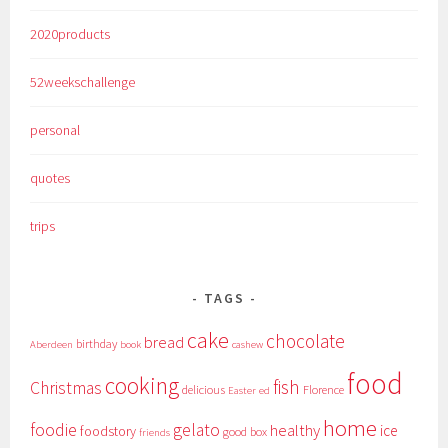
2020products
52weekschallenge
personal
quotes
trips
TAGS
cake
chocolate
bread
birthday
Aberdeen
book
cashew
food
cooking
fish
Christmas
delicious
Florence
Easter
ed
home
foodie
gelato
healthy
ice
foodstory
good box
friends