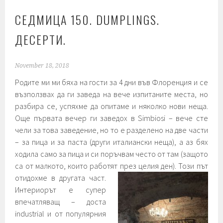
СЕДМИЦА 150. DUMPLINGS.
ДЕСЕРТИ.
November 18, 2018
Родите ми ми бяха на гости за 4 дни във Флоренция и се
възползвах да ги заведа на вече изпитаните места, но
разбира се, успяхме да опитаме и няколко нови неща.
Още първата вечер ги заведох в Simbiosi – вече сте
чели за това заведение, но то е разделено на две части
– за пица и за паста (други италиански неща), a аз бях
ходила само за пица и си поръчвам често от там (защото
са от малкото, които работят през целия ден). Този път
отидохме в другата част.
Интериорът е супер
впечатляващ – доста
industrial и от популярния