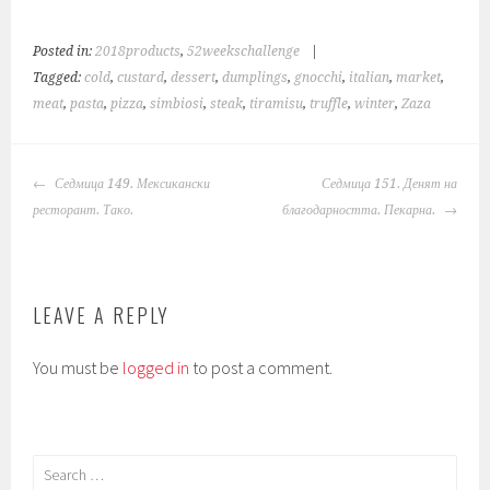
Posted in:
2018products
,
52weekschallenge
|
Tagged:
cold
,
custard
,
dessert
,
dumplings
,
gnocchi
,
italian
,
market
,
meat
,
pasta
,
pizza
,
simbiosi
,
steak
,
tiramisu
,
truffle
,
winter
,
Zaza
POST
Седмица 149. Мексикански
Седмица 151. Денят на
NAVIGATION
ресторант. Тако.
благодарността. Пекарна.
LEAVE A REPLY
You must be
logged in
to post a comment.
Search