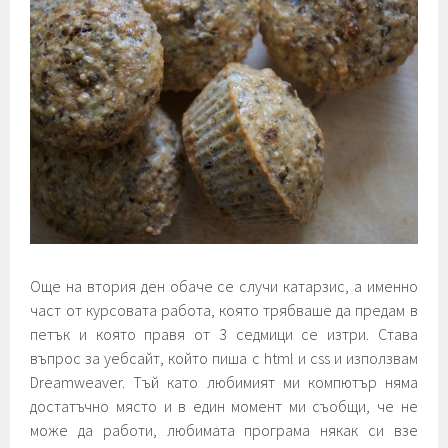
Още на втория ден обаче се случи катарзис, а именно
част от курсовата работа, която трябваше да предам в
петък и която правя от 3 седмици се изтри. Става
въпрос за уебсайт, който пиша с html и css и използвам
Dreamweaver. Тъй като любимият ми компютър няма
достатъчно място и в един момент ми съобщи, че не
може да работи, любимата програма някак си взе