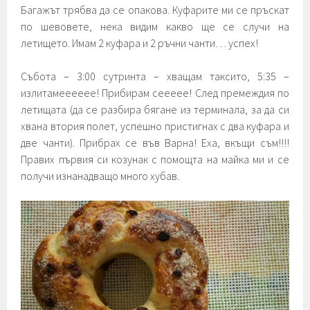
Багажът трябва да се опакова. Куфарите ми се пръскат
по шевовете, нека видим какво ще се случи на
летището. Имам 2 куфара и 2 ръчни чанти… успех!
Събота – 3:00 сутринта – хващам таксито, 5:35 –
излитамееееее! Прибирам сеееее! След премеждия по
летищата (да се разбира бягане из терминала, за да си
хвана втория полет, успешно пристигнах с два куфара и
две чанти). Прибрах се във Варна! Еха, вкъщи съм!!!!
Правих първия си козунак с помощта на майка ми и се
получи изнанадващо много хубав.