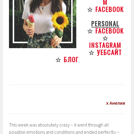
M
☆
FACEBOOK
PERSONAL
☆
FACEBOOK
☆
INSTAGRAM
☆
УЕБСАЙТ
☆
БЛОГ
х Анелия
This week was absolutely crazy – it went through all
possible emotions and conditions and ended perfectly –