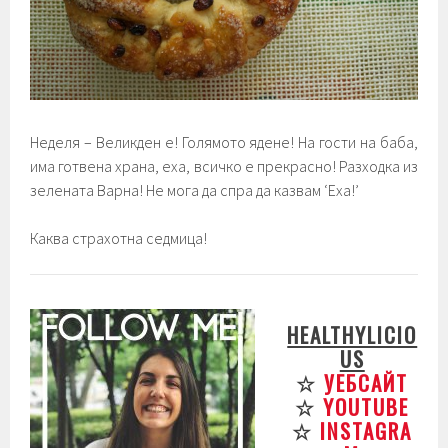
Неделя – Великден е! Голямото ядене! На гости на баба,
има готвена храна, еха, всичко е прекрасно! Разходка из
зелената Варна! Не мога да спра да казвам ‘Еха!’
Каква страхотна седмица!
HEALTHYLICIO
US
☆
УЕБСАЙТ
☆
YOUTUBE
☆
INSTAGRA