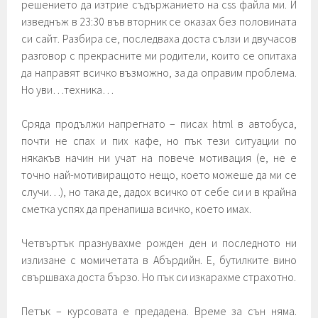
решението да изтрие съдържанието на css файла ми. И
изведнъж в 23:30 във вторник се оказах без половината
си сайт. Разбира се, последваха доста сълзи и двучасов
разговор с прекрасните ми родители, които се опитаха
да направят всичко възможно, за да оправим проблема.
Но уви…техника…
Сряда продължи напрегнато – писах html в автобуса,
почти не спах и пих кафе, но пък тези ситуации по
някакъв начин ни учат на повече мотивация (е, не е
точно най-мотивиращото нещо, което можеше да ми се
случи…), но така де, дадох всичко от себе си и в крайна
сметка успях да пренапиша всичко, което имах.
Четвъртък празнувахме рожден ден и последното ни
излизане с момичетата в Абърдийн. Е, бутилките вино
свършваха доста бързо. Но пък си изкарахме страхотно.
Петък – курсовата е предадена. Време за сън няма.