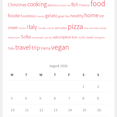
food
cooking
fish
Christmas
delicious
Florence
Easter
ed
home
foodie
gelato
healthy
ice
foodstory
good box
friends
pizza
italy
cream
pancakes
italian
market
movie
raw
raw cake
recipe
Sofia
subscription box
sushi
sweet
restaurant
sourdough
spring
thoughts
vegan
travel
trip
Varna
Tofu
August 2026
M
T
W
T
F
S
S
1
2
3
4
5
6
7
8
9
10
11
12
13
14
15
16