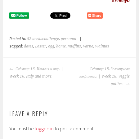
x Aneliya
Posted in:
52weekschallenge
,
personal
|
Tagged:
dates
,
Easter
,
egg
,
home
,
muffins
,
Varna
,
walnuts
POST
Седмица 16. Италия и още. |
Седмица 18. Зеленчукови
NAVIGATION
Week 16. Italy and more.
кюфтенца. | Week 18. Veggie
patties.
LEAVE A REPLY
You must be
logged in
to post a comment.