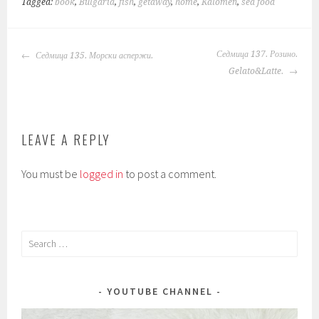
Tagged:
book
,
Bulgaria
,
fish
,
getaway
,
home
,
Kalomen
,
sea food
POST
Седмица 137. Розино.
Седмица 135. Морски аспержи.
NAVIGATION
Gelato&Latte.
LEAVE A REPLY
You must be
logged in
to post a comment.
Search
for:
YOUTUBE CHANNEL