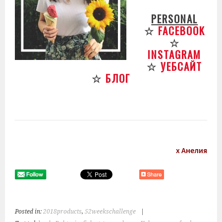
PERSONAL
☆
FACEBOOK
☆
INSTAGRAM
☆
УЕБСАЙТ
☆
БЛОГ
х Анелия
Posted in:
2018products
,
52weekschallenge
|