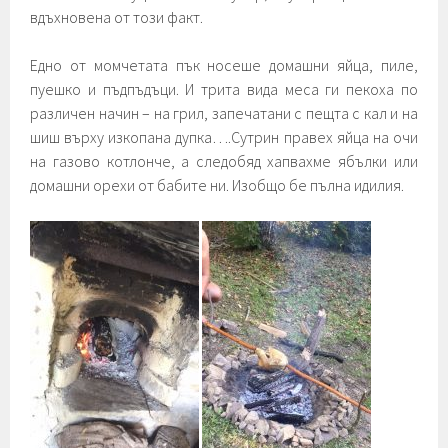
вдъхновена от този факт.
Едно от момчетата пък носеше домашни яйца, пиле,
пуешко и пъдпъдъци. И трита вида меса ги пекоха по
различен начин – на грил, запечатани с пещта с кал и на
шиш върху изкопана дупка….Сутрин правех яйца на очи
на газово котлонче, а следобяд хапвахме ябълки или
домашни орехи от бабите ни. Изобщо бе пълна идилия.