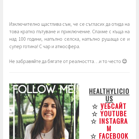
Изключително щастлива съм, че се съгласих да отида на
това кратко пътуване и приключение. Спахме с къща на
над 100 години, напълно селска, напълно рушаща се и
супер готина! С чар и атмосфера.
Не забравяйте да бягате от реалността…и то често 😉
HEALTHYLICIO
US
☆
УЕБСАЙТ
☆
YOUTUBE
☆
INSTAGRA
M
☆
FACEBOOK