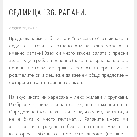
СЕДМИЦА 136. РАПАНИ.
August 12, 2018
Продължавайки събитията и “приказките” от миналата
седмица – този път отново опитах нещо морско, а
именно рапани! Взех си много вкусна салата с пресни
зеленчуци и риба за основно (цяла пъстърва на плоча с
печени картофи, аспержи и сос от каперси). Бях с
родителите си и решихме да вземем общо предястие –
сотирани пикантни рапани с лимон.
На вкус много ми харесаха – леко жилави и хрупкави.
Разбрах, че приличали на охлюви, но не съм опитвала.
Определено бяха пикантни и се надявам подправката да
не е била с много глутамат… Рапаните много ми
харесаха и определено бих яла отново. Влизат в
категория любими от морските дарове (всъщност