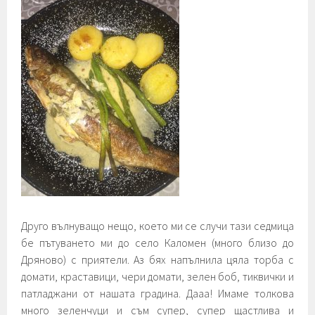
Друго вълнуващо нещо, което ми се случи тази седмица
бе пътуването ми до село Каломен (много близо до
Дряново) с приятели. Аз бях напълнила цяла торба с
домати, краставици, чери домати, зелен боб, тиквички и
патладжани от нашата градина. Дааа! Имаме толкова
много зеленчуци и съм супер, супер щастлива и