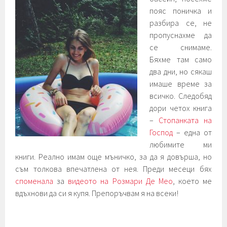
пояс поничка и
разбира се, не
пропуснахме да
се снимаме.
Бяхме там само
два дни, но сякаш
имаше време за
всичко. Следобяд
дори четох книга
–
Стопанката на
Господ
– една от
любимите ми
книги. Реално имам още мъничко, за да я довърша, но
съм толкова впечатлена от нея. Преди месеци бях
споменала
за
видеото на Розмари Де Мео
, което ме
вдъхнови да си я купя. Препоръчвам я на всеки!