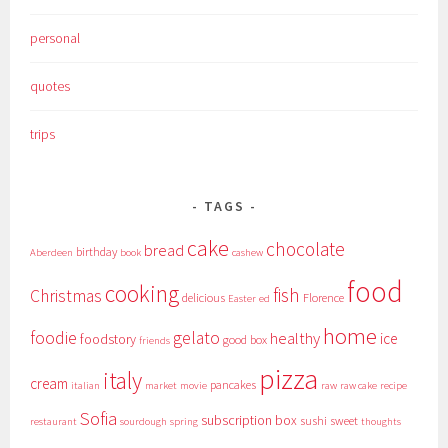
personal
quotes
trips
TAGS
cake
chocolate
bread
birthday
Aberdeen
book
cashew
food
cooking
fish
Christmas
delicious
Florence
Easter
ed
home
foodie
gelato
healthy
ice
foodstory
good box
friends
pizza
italy
cream
pancakes
italian
market
movie
raw
raw cake
recipe
Sofia
subscription box
sushi
sweet
restaurant
sourdough
spring
thoughts