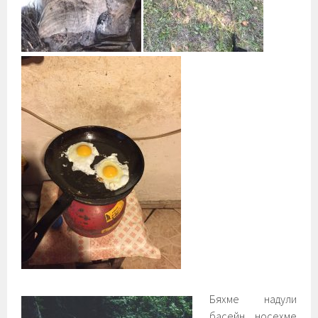
Бяхме надули
басейн, носехме