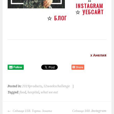
INSTAGRAM
☆
УЕБСАЙТ
☆
БЛОГ
х Анелия
Posted in:
2019products
,
52weekschallenge
|
Tagged:
food
,
hospital
,
what we eat
POST
Седмица 158. Торта. Зоната
Седмица 160. Instagram