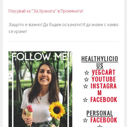
Гласувай за “За Храната” в Промяната!
Защото е важно! Да бъдем осъзнати! И да знаем с какво
се храни!
HEALTHYLICIO
US
☆
УЕБСАЙТ
☆
YOUTUBE
☆
INSTAGRA
M
☆
FACEBOOK
PERSONAL
☆
FACEBOOK
☆