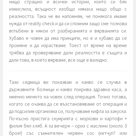
нищо страшно и всички истории, които си бях
измислила, всъщност изобщо нямаха нищо общо с
реалността. Така че ви напомням, че понякога имаме
нужда от reality check и да си спомним защо сме толкова
вглъбени в някои от разбиранията и вярванията си.
Хубаво е човек да има принципи, но е и хубаво да се
промяне и да израстваме. Тоест от време на време
трябва да проверяваме дали реалността е същата и
дали това, в което вярваме, все още е валидно.
Тази седмица ви показвам и какво се случва в
държавните болници и какво покрива здравна каса, а
именно менюто на човек след операция. Точно тогава,
когато се очаква да се възстановяваме от операция и
да подсилим организма си, получаваме кифла за закуска.
По-късно пристига скумрията с моркови и картофи +
филия бял хляб. А за вечеря – ориз с маслини (около 3
броя!) със съмнителен червен сос (кетчуп? или