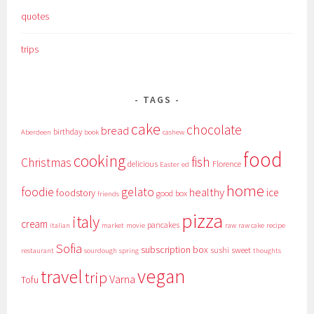
quotes
trips
TAGS
cake
chocolate
bread
birthday
Aberdeen
book
cashew
food
cooking
fish
Christmas
delicious
Florence
Easter
ed
home
foodie
gelato
healthy
ice
foodstory
good box
friends
pizza
italy
cream
pancakes
italian
market
movie
raw
raw cake
recipe
Sofia
subscription box
sushi
sweet
restaurant
sourdough
spring
thoughts
vegan
travel
trip
Varna
Tofu