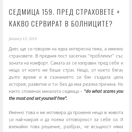
СЕДМИЦА 159. ПРЕД СТРАХОВЕТЕ +
КАКВО СЕРВИРАТ В БОЛНИЦИТЕ?
January 13, 2019
Днес ще си говорим на една интересна тема, а именно
страховете. В предния пост засегнах “проблемът” със
зоната на комфорт. Самата аз се изправих пред себе и
нещо от което ме беше страх. Нещо, от което бягах
дълго време и в съзнанието си бях създала цяла
история, развитие и т.н. без да има реална причина. Но
както споменах миналата седмица –
“do what scares you
the most and set yourself free”.
Именно това и ме мотивира да променя нещо в живота
си най-накрая и да поема отговорност за себе си. И
вземайки това решение, разбрах, че всъщност няма