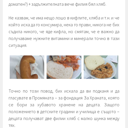
доматен?) + задължителната вече филия бял хляб.
Не казвам, че има нещо лошо в кифлите, хляба и т.н. и че
който иска да го консумира, нека го прави, никога не бих
съдила никого, че яде кифла, но смятам, че е важно да
получаваме нужните витамини и минерали точно в тази
ситуация.
Точно по този повод, бих искала да ви подканя и да
гласувате в Промяната – за фондация За Храната, която
се бори за хубавото хранене на децата. Защото
положението в детските градини и училища е същото –
децата получават две филии хляб с малко шунка между
тях.