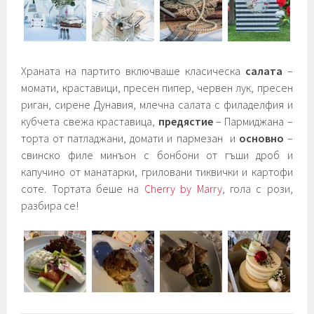
Храната на партито включваше класическа
салата
–
момати, краставици, пресен пипер, червен лук, пресен
риган, сирене Дунавия, млечна салата с филаделфия и
кубчета свежа краставица,
предястие
– Пармиджана –
торта от патладжани, домати и пармезан и
основно
–
свинско филе минъон с бонбони от гъши дроб и
капучино от манатарки, гриловани тиквички и картофи
соте. Тортата беше на
Cherry by Marry
, гола с рози,
разбира се!