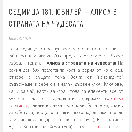
СЕДМИЦА 181. ЮБИЛЕЙ – АЛИСА В
СТРАНАТА НА ЧУДЕСАТА
June 16, 2019
Тази седмица отпразнувахме много важен празник –
юбилеят на майка ми. Още преди няколко месеца бяхме
избрали темата –
Алиса в страната на чудесата!
На
самия ден бях подготвила кратка серия от изненади,
отново в същата тема. Всяка от “изненадите”
съдържаше в себе си и малък, дървен ключ. Ключове,
чаши за чай, карти за игра…това са елементи все от
книгата. Част от подаръците съдържаха
тортичка
тирамису
, снимки в рамка с ключове, бяла роза, ръчно
изработена, порцелова чашка, шоколадов ключ, водещ
към финалния подарък – скок с парашут :)) Вечеряхме в
By The Sea (бившия Хемингуей) – за мен –
салата
с филе