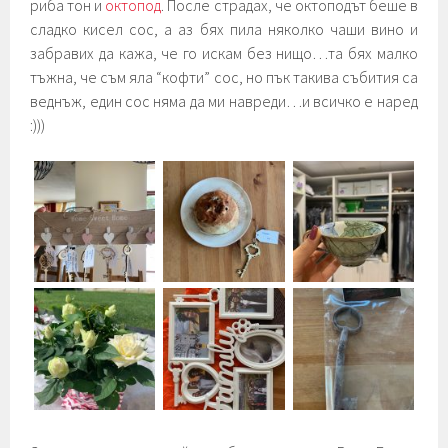
риба тон и
октопод
. После страдах, че октоподът беше в
сладко кисел сос, а аз бях пила няколко чаши вино и
забравих да кажа, че го искам без нищо…та бях малко
тъжна, че съм яла “кофти” сос, но пък такива събития са
веднъж, един сос няма да ми навреди…и всичко е наред
:)))