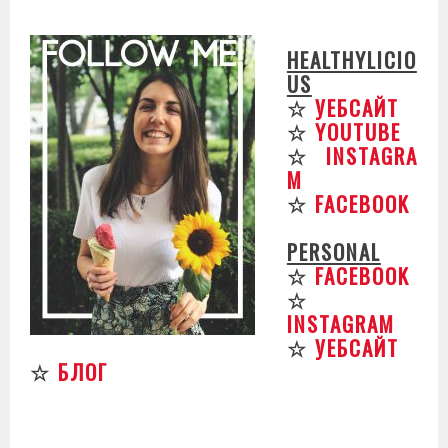
HEALTHYLICIO
US
☆
УЕБСАЙТ
☆
YOUTUBE
☆
INSTAGRA
M
☆
FACEBOOK
PERSONAL
☆
FACEBOOK
☆
INSTAGRAM
☆
УЕБСАЙТ
☆
БЛОГ