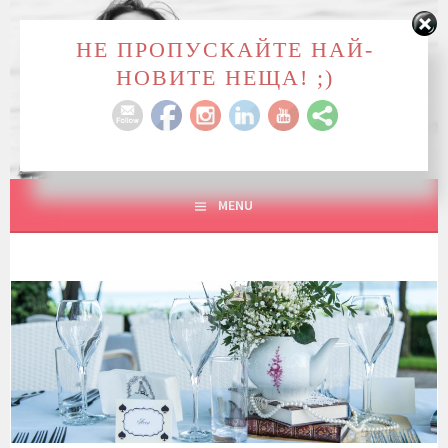
Skip
to
НЕ ПРОПУСКАЙТЕ НАЙ-
ME, MYSELF & I
content
НОВИТЕ НЕЩА! ;)
WE LOSE OURSELVES IN THE THINGS WE LOVE. WE
FIND OURSELVES THERE, TOO.
MENU