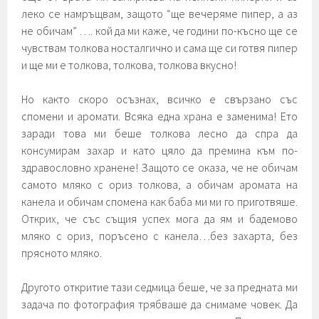
леко се намръщвам, защото “ще вечеряме пипер, а аз
не обичам” …. кой да ми каже, че години по-късно ще се
чувствам толкова носталгично и сама ще си готвя пипер
и ще ми е толкова, толкова, толкова вкусно!
Но както скоро осъзнах, всичко е свързано със
спомени и аромати. Всяка една храна е заменима! Ето
заради това ми беше толкова лесно да спра да
консумирам захар и като цяло да премина към по-
здравословно хранене! Защото се оказа, че не обичам
самото мляко с ориз толкова, а обичам аромата на
канела и обичам спомена как баба ми ми го приготвяше.
Открих, че със същия успех мога да ям и бадемово
мляко с ориз, поръсено с канела…без захарта, без
прясното мляко.
Другото откритие тази седмица беше, че за предната ми
задача по фотография трябваше да снимаме човек. Да