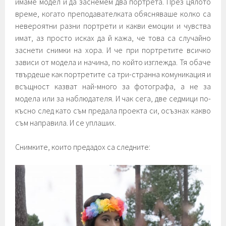
имаме модел и да заснемем два портрета. През цялото
време, когато преподавателката обясняваше колко са
невероятни разни портрети и какви емоции и чувства
имат, аз просто исках да й кажа, че това са случайно
заснети снимки на хора. И че при портретите всичко
зависи от модела и начина, по който изглежда. Тя обаче
твърдеше как портретите са три-странна комуникация и
всъщност казват най-много за фотографа, а не за
модела или за наблюдателя. И чак сега, две седмици по-
късно след като съм предала проекта си, осъзнах какво
съм направила. И се уплаших.
Снимките, които предадох са следните: