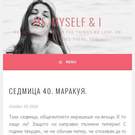
Skip
to
ME, MYSELF & I
content
WE LOSE OURSELVES IN THE THINGS WE LOVE. WE
FIND OURSELVES THERE, TOO.
MENU
СЕДМИЦА 40. МАРАКУЯ.
October 10, 2016
Тази седмица, общежитието миришеше на вкъщи. И то
защо ли? Защото си направих пълнени пиперки! С
години твърдях, че не обичам пипер, че отказвам да го