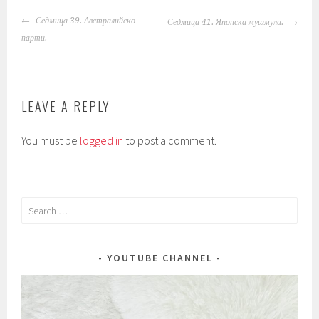
POST
Седмица 39. Австралийско
Седмица 41. Японска мушмула.
NAVIGATION
парти.
LEAVE A REPLY
You must be
logged in
to post a comment.
Search
for:
YOUTUBE CHANNEL