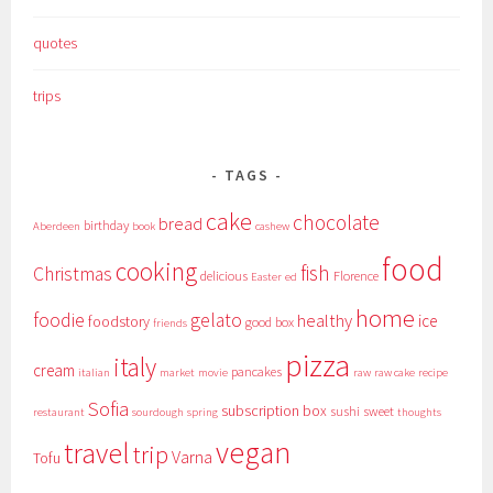
quotes
trips
TAGS
cake
chocolate
bread
birthday
Aberdeen
book
cashew
food
cooking
fish
Christmas
delicious
Florence
Easter
ed
home
foodie
gelato
healthy
ice
foodstory
good box
friends
pizza
italy
cream
pancakes
italian
market
movie
raw
raw cake
recipe
Sofia
subscription box
sushi
sweet
restaurant
sourdough
spring
thoughts
vegan
travel
trip
Varna
Tofu