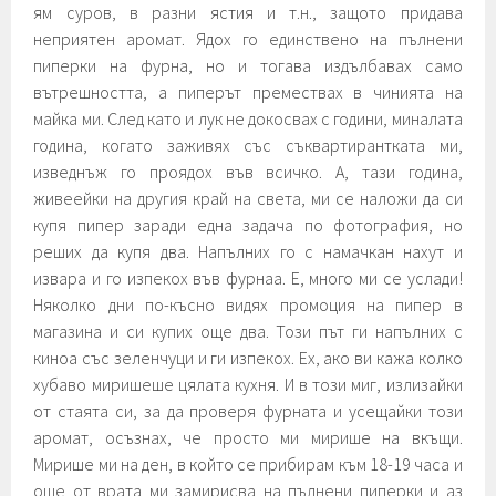
ям суров, в разни ястия и т.н., защото придава
неприятен аромат. Ядох го единствено на пълнени
пиперки на фурна, но и тогава издълбавах само
вътрешността, а пиперът премествах в чинията на
майка ми. След като и лук не докосвах с години, миналата
година, когато заживях със съквартирантката ми,
изведнъж го проядох във всичко.
А, тази година,
живеейки на другия край на света, ми се наложи да си
купя пипер заради една задача по фотография, но
реших да купя два. Напълних го с намачкан нахут и
извара и го изпекох във фурнаа. Е, много ми се услади!
Няколко дни по-късно видях промоция на пипер в
магазина и си купих още два. Този път ги напълних с
киноа със зеленчуци и ги изпекох. Ех, ако ви кажа колко
хубаво миришеше цялата кухня. И в този миг, излизайки
от стаята си, за да проверя фурната и усещайки този
аромат, осъзнах, че просто ми мирише на вкъщи.
Мирише ми на ден, в който се прибирам към 18-19 часа и
още от врата ми замирисва на пълнени пиперки и аз