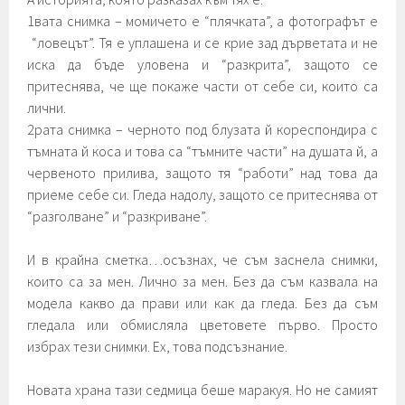
1вата снимка – момичето е “плячката”, а фотографът е
“ловецът”. Тя е уплашена и се крие зад дърветата и не
иска да бъде уловена и “разкрита”, защото се
притеснява, че ще покаже части от себе си, които са
лични.
2рата снимка – черното под блузата й кореспондира с
тъмната й коса и това са “тъмните части” на душата й, а
червеното прилива, защото тя “работи” над това да
приеме себе си. Гледа надолу, защото се притеснява от
“разголване” и “разкриване”.
И в крайна сметка…осъзнах, че съм заснела снимки,
които са за мен. Лично за мен. Без да съм казвала на
модела какво да прави или как да гледа. Без да съм
гледала или обмисляла цветовете първо. Просто
избрах тези снимки. Ех, това подсъзнание.
Новата храна тази седмица беше маракуя. Но не самият