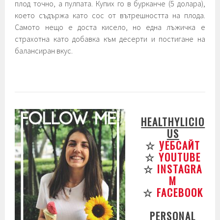
плод точно, а пулпата. Купих го в бурканче (5 долара),
което съдържа като сос от вътрешността на плода.
Самото нещо е доста кисело, но една лъжичка е
страхотна като добавка към десерти и постигане на
балансиран вкус.
HEALTHYLICIO
US
☆
УЕБСАЙТ
☆
YOUTUBE
☆
INSTAGRA
M
☆
FACEBOOK
PERSONAL