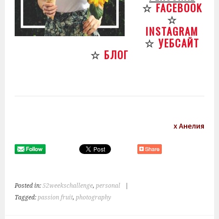
☆
FACEBOOK
☆
INSTAGRAM
☆
УЕБСАЙТ
☆
БЛОГ
х Анелия
Posted in:
52weekschallenge
,
personal
|
Tagged:
passion fruit
,
photography