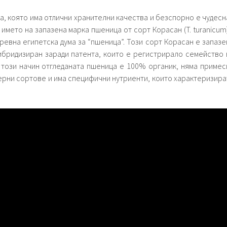
а, която има отлични хранителни качества и безспорно е чудесн
е името на запазена марка пшеница от сорт Корасан (T. turanicum)
древна египетска дума за “пшеница”. Този сорт Корасан е запазе
хибридизиран зaради патента, които е регистрирало семейство 
о този начин отгледаната пшеница е 100% органик, няма примес
ерни сортове и има специфични нут
риенти, които характеризира