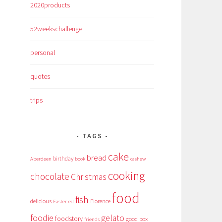
2020products
52weekschallenge
personal
quotes
trips
TAGS
cake
bread
birthday
Aberdeen
book
cashew
cooking
chocolate
Christmas
food
fish
delicious
Florence
Easter
ed
foodie
gelato
foodstory
good box
friends