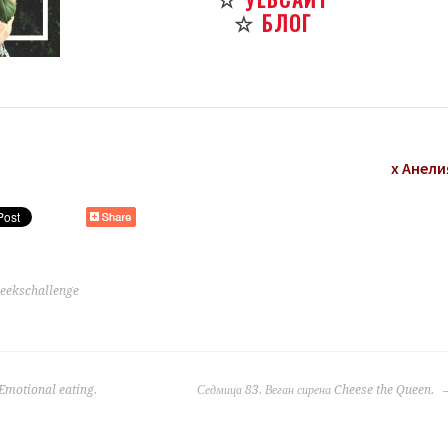
☆
БЛОГ
х Анели
eekschallenge
Emotional eating.
Седмица 83. Веган сирена Cheese the Queen.