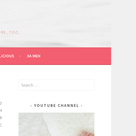
RE, TOO.
LICIOUS
ЗА МЕН
Search
for:
о
YOUTUBE CHANNEL
и
з
с