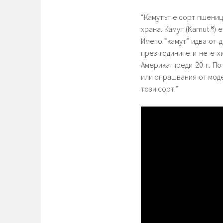
“Камутът е сорт пшениц
храна. Камут (Kamut ®) 
Името “камут” идва от 
през годините и не е 
Америка преди 20 г. П
или опрашвания от мод
този сорт.”