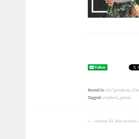
Posted in:
2017products
,
52w
Tagged:
crackers
,
gamut
POST
Седмица 81. Жив шоколад. 
NAVIGATION