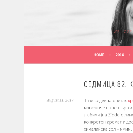
Skip
to
content
WE LOSE
HOME
2016
СЕДМИЦА 82. К
Тази седмица опитах
кр
August 11, 2017
магазинче на центъра и
любими (на Ziddo с лиме
конкретен аромат и дос
хималайска сол – мммм,