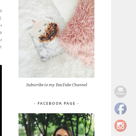
а
.
н
в
и
т
Subscribe to my YouTube Channel
FACEBOOK PAGE