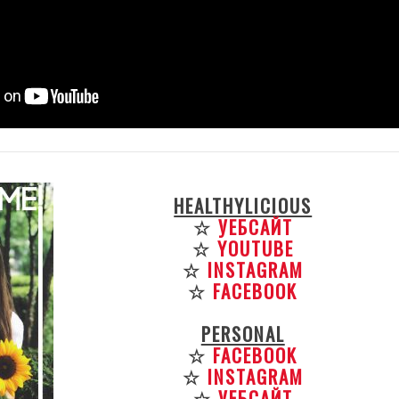
HEALTHYLICIOUS
☆
УЕБСАЙТ
☆
YOUTUBE
☆
INSTAGRAM
☆
FACEBOOK
PERSONAL
☆
FACEBOOK
☆
INSTAGRAM
☆
УЕБСАЙТ