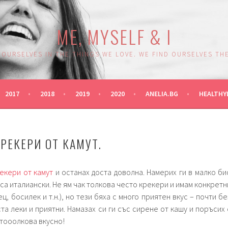
ME, MYSELF & I
 OURSELVES IN THE THINGS WE LOVE. WE FIND OURSELVES THE
2017
2018
2019
2020
ANELIA.BG
HEALTHY
РЕКЕРИ ОТ КАМУТ.
екери от камут
и останах доста доволна. Намерих ги в малко би
 са италиански. Не ям чак толкова често крекери и имам конкретн
ц, босилек и т.н.), но тези бяха с много приятен вкус – почти бе
та леки и приятни. Намазах си ги със сирене от кашу и поръсих 
 тооолкова вкусно!