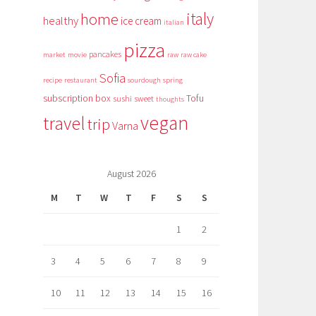
italy
home
healthy
ice cream
italian
pizza
pancakes
market
movie
raw
raw cake
Sofia
recipe
restaurant
sourdough
spring
subscription box
Tofu
sushi
sweet
thoughts
vegan
travel
trip
Varna
August 2026
M
T
W
T
F
S
S
1
2
3
4
5
6
7
8
9
10
11
12
13
14
15
16