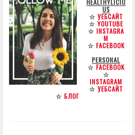
HEALTHYLICIO
US
☆
УЕБСАЙТ
☆
YOUTUBE
☆
INSTAGRA
M
☆
FACEBOOK
PERSONAL
☆
FACEBOOK
☆
INSTAGRAM
☆
УЕБСАЙТ
☆
БЛОГ