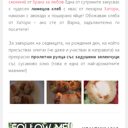
смокиня
) от
Храна за любов
. Една от сутрините закусвах
с чудесен
лимецов хляб
с квас от пекарна
Хатори
,
намазан с авокадо и поширано яйце! Обожавам хляба
от Хатори – ако сте от Варна, задължително ги
посетете!
За завършек на седмицата, на рождения ден, на който
присъствах опитах (че даже и участвах в направата) на
прекрасни
пролетни рулца със задушени зеленчуци
със сусамово олио (това е една от най-ароматните
мазнини!)