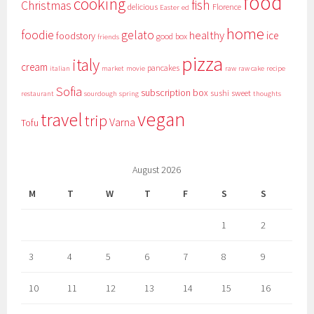
food
cooking
fish
Christmas
delicious
Florence
Easter
ed
home
foodie
gelato
healthy
ice
foodstory
good box
friends
pizza
italy
cream
pancakes
italian
market
movie
raw
raw cake
recipe
Sofia
subscription box
sushi
sweet
restaurant
sourdough
spring
thoughts
vegan
travel
trip
Varna
Tofu
August 2026
M
T
W
T
F
S
S
1
2
3
4
5
6
7
8
9
10
11
12
13
14
15
16