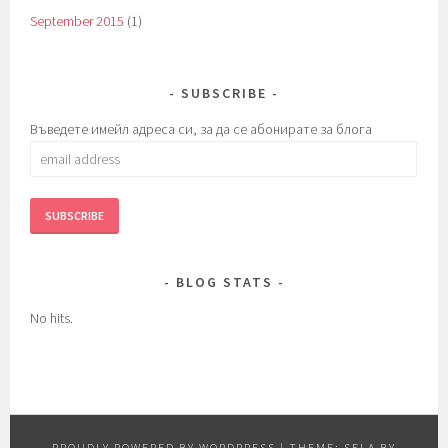
September 2015
(1)
SUBSCRIBE
Въведете имейл адреса си, за да се абонирате за блога
email
address
BLOG STATS
No hits.
PROUDLY POWERED BY WORDPRESS
|
THEME: SELA BY