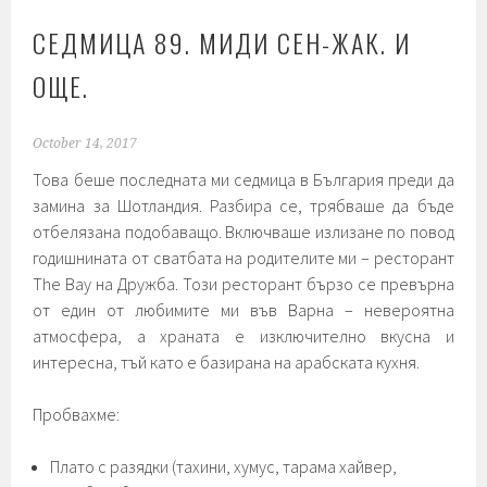
СЕДМИЦА 89. МИДИ СЕН-ЖАК. И
ОЩЕ.
October 14, 2017
Това беше последната ми седмица в България преди да
замина за Шотландия. Разбира се, трябваше да бъде
отбелязана подобаващо. Включваше излизане по повод
годишнината от сватбата на родителите ми – ресторант
The Bay на Дружба. Този ресторант бързо се превърна
от един от любимите ми във Варна – невероятна
атмосфера, а храната е изключително вкусна и
интересна, тъй като е базирана на арабската кухня.
Пробвахме:
Плато с разядки (тахини, хумус, тарама хайвер,