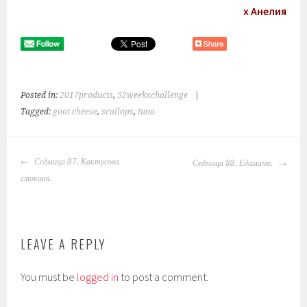
х Анелия
Posted in:
2017products
,
52weekschallenge
|
Tagged:
goat cheese
,
scallops
,
tuna
POST
Седмица 87. Кактусова
Седмица 88. Едамаме.
NAVIGATION
смокиня.
LEAVE A REPLY
You must be
logged in
to post a comment.