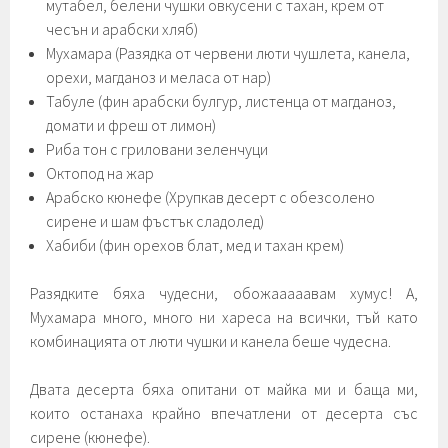
мутабел, белени чушки овкусени с тахан, крем от
чесън и арабски хляб)
Мухамара (Разядка от червени люти чушлета, канела,
орехи, магданоз и меласа от нар)
Табуле (фин арабски булгур, листенца от магданоз,
домати и фреш от лимон)
Риба тон с гриловани зеленчуци
Октопод на жар
Арабско кюнефе (Хрупкав десерт с обезсолено
сирене и шам фъстък сладолед)
Хабиби (фин орехов блат, мед и тахан крем)
Разядките бяха чудесни, обожааааавам хумус! А,
Мухамара много, много ни хареса на всички, тъй като
комбинацията от люти чушки и канела беше чудесна.
Двата десерта бяха опитани от майка ми и баща ми,
които останаха крайно впечатлени от десерта със
сирене (кюнефе).