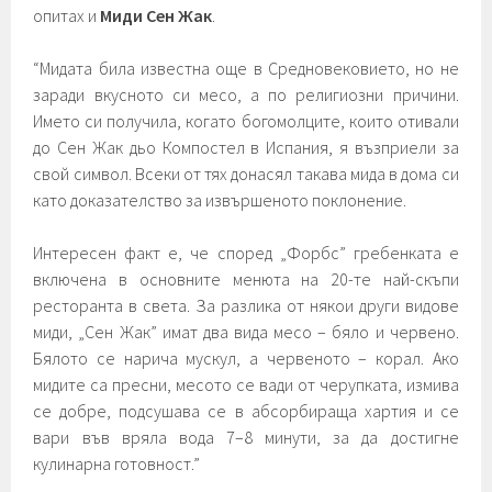
опитах и
Миди Сен Жак
.
“Мидата била известна още в Средновековието, но не
заради вкусното си месо, а по религиозни причини.
Името си получила, когато богомолците, които отивали
до Сен Жак дьо Компостел в Испания, я възприели за
свой символ. Всеки от тях донасял такава мида в дома си
като доказателство за извършеното поклонение.
Интересен факт е, че според „Форбс” гребенката е
включена в основните менюта на 20-те най-скъпи
ресторанта в света. За разлика от някои други видове
миди, „Сен Жак” имат два вида месо – бяло и червено.
Бялото се нарича мускул, а червеното – корал. Ако
мидите са пресни, месото се вади от черупката, измива
се добре, подсушава се в абсорбираща хартия и се
вари във вряла вода 7–8 минути, за да достигне
кулинарна готовност.”