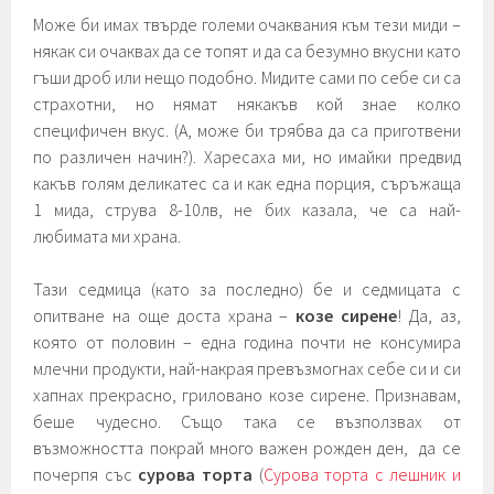
Може би имах твърде големи очаквания към тези миди –
някак си очаквах да се топят и да са безумно вкусни като
гъши дроб или нещо подобно. Мидите сами по себе си са
страхотни, но нямат някакъв кой знае колко
специфичен вкус. (А, може би трябва да са приготвени
по различен начин?). Харесаха ми, но имайки предвид
какъв голям деликатес са и как една порция, съръжаща
1 мида, струва 8-10лв, не бих казала, че са най-
любимата ми храна.
Тази седмица (като за последно) бе и седмицата с
опитване на още доста храна –
козе сирене
! Да, аз,
която от половин – една година почти не консумира
млечни продукти, най-накрая превъзмогнах себе си и си
хапнах прекрасно, гриловано козе сирене. Признавам,
беше чудесно. Също така се възползвах от
възможността покрай много важен рожден ден, да се
почерпя със
сурова торта
(
Сурова торта с лешник и