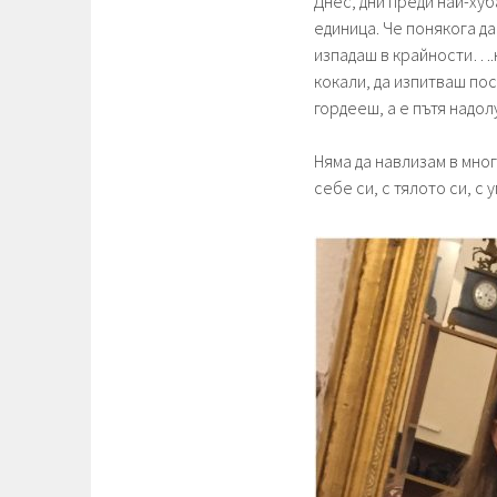
Днес, дни преди най-ху
единица. Че понякога да
изпадаш в крайности….н
кокали, да изпитваш пос
гордееш, а е пътя надол
Няма да навлизам в мно
себе си, с тялото си, с