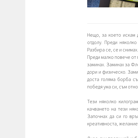
Нещо, за което искам 
отдолу. Преди няколко
Разбира се, се и снимах
Преди малко повече от 
заминах. Заминах за Ф
дори и физическо. Зами
доста голяма борба съ
победя ума си, съм отн
Тези няколко килограм
качването на тези няко
Започнах да си го връ
креативноста, желание