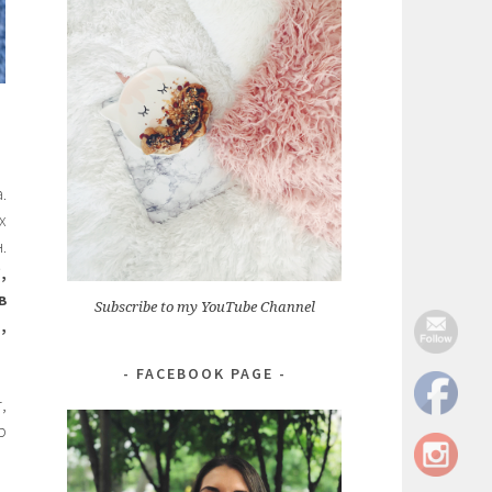
.
х
.
,
в
Subscribe to my YouTube Channel
,
FACEBOOK PAGE
,
р