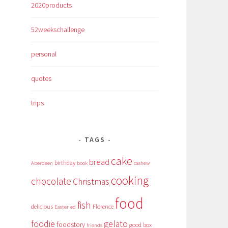
2020products
52weekschallenge
personal
quotes
trips
TAGS
cake
bread
birthday
Aberdeen
book
cashew
cooking
chocolate
Christmas
food
fish
delicious
Florence
Easter
ed
foodie
gelato
foodstory
good box
friends