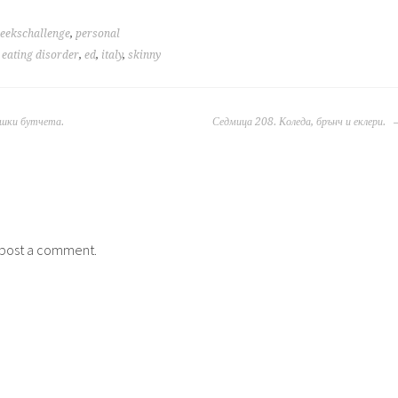
eekschallenge
,
personal
,
eating disorder
,
ed
,
italy
,
skinny
шки бутчета.
Седмица 208. Коледа, брънч и еклери.
post a comment.