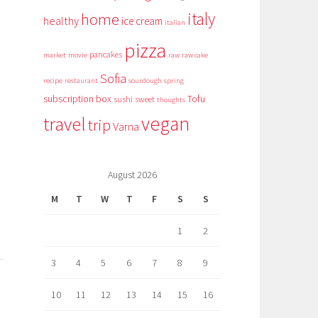
italy
home
healthy
ice cream
italian
pizza
pancakes
market
movie
raw
raw cake
Sofia
recipe
restaurant
sourdough
spring
subscription box
Tofu
sushi
sweet
thoughts
vegan
travel
trip
Varna
August 2026
M
T
W
T
F
S
S
1
2
3
4
5
6
7
8
9
10
11
12
13
14
15
16