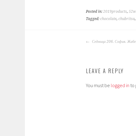
Posted in:
2019products
,
52w
Tagged:
chocolate
,
chubritsa
POST
Седмица 206. София. Жабе
NAVIGATION
LEAVE A REPLY
You must be
logged in
to 