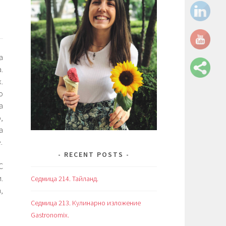
а
.
.
о
а
,
а
.
RECENT POSTS
С
.
Седмица 214. Тайланд.
,
Седмица 213. Кулинарно изложение
Gastronomix.