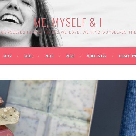
ME, MYSELF & I
 OURSELVES IN THE THINGS WE LOVE. WE FIND OURSELVES THE
2017
2018
2019
2020
ANELIA.BG
HEALTHY