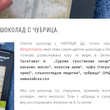
 ШОКОЛАД С ЧУБРИЦА.
Опитах шоколад с ЧУБРИЦА! Да, точно така
Benjamissimo
имат нова серия цветни шоколади и бя
толкова развълнувана като ги видях в Зелен
Съсътавът е: „Сурова тръстикова захар*
какаово масло*, кокосов крем*, чуфа (тигро
орех)*, слънчогледов лецитин*, чубрица* (2%)
хималайска сол.
Има син шоколад със спирулина, оранжев, жълт
коледен….мега якооооо! Този с чубрица е супе
вкусен според мен, въпреки че А. го изплю.