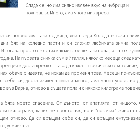
Сладък е, но има силно изявен вкус на чубрица и
подправки. Много, ама много ми хареса.
да си поговорим тази седмица, дни преди Коледа е тази снимк
 дни бях на коледно парти и си сложих любимата зимна пола
. И тогава просто се сетих как ми стоеше тази пола, когато я купих
година. На първата снимка съм в Италия, няколко месеца след кат
лоренция в доста крехко…така да кажа…психическо състояние, 
нах обаче с идеята, че искам да променя това. Месеци по-късно
с себе си, доста изядена пица и много, ама много упорство д
ово във Варна, отново в същата пола и с някоко килограма повече
а бяха моето спасение. От дъното, от апатията, от нищото. 
лко килограма, качих не просто тях, но и “покачих” живота си
щам отново. Да си връщам себе си, да си връщам ентусиазма
то, усмивката….