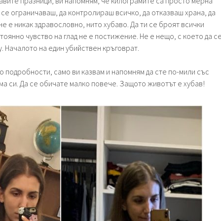
бавите празници, ви напомням, че килограмите са просто мерна
 се ограничаваш, да контролираш всичко, да отказваш храна, да
е е никак здравословно, нито хубаво. Да ти се броят всички
тоянно чувство на глад не е постижение. Не е нещо, с което да с
у. Началото на един убийствен кръговрат.
го подробности, само ви казвам и напомням да сте по-мили със
 ума си. Да се обичате малко повече. Защото животът е хубав!