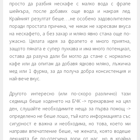
просто да разбия нескафе с малко вода с фрапе
шейкъра, после добавих още вода и накрая лед.
Крайният резултат беше….не особено задоволителен
поради простата причина, че никак не харесвам вкуса
на нескафето, а без захар и мляко явно стана още по-
ужасно. Цялата идея за фрапето е много приятна,
защото пяната е супер пухкава и има много потенциал,
остава да разуча дали би могло да стане с нормално
кафе или да опитам да добавя ядково мляко, лъжичка
мед или 1 фурма, за да получа добра консистенция и
най-вече вкус.
Другото интересно (или по-скоро различно) тази
седмица беше ходенето на БЧК -> прекарване на цял
ден, слушайте необходимите неща за първа помощ ->
определено не беше лошо, тъй като информацията със
сигурност е важна и необходима, но това, което ми
направи впечатление беше, че жената, която водеше
лекцията бе по-отегчена дори от нас, но в крайна