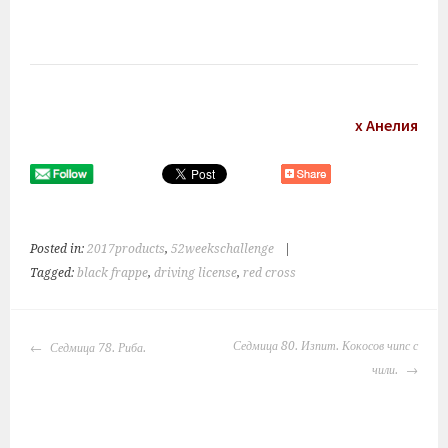
х Анелия
Posted in:
2017products
,
52weekschallenge
|
Tagged:
black frappe
,
driving license
,
red cross
POST
Седмица 80. Изпит. Кокосов чипс с
Седмица 78. Риба.
NAVIGATION
чили.