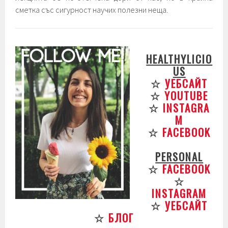
сметка със сигурност научих полезни неща.
HEALTHYLICIO
US
☆
УЕБСАЙТ
☆
YOUTUBE
☆
INSTAGRA
M
☆
FACEBOOK
PERSONAL
☆
FACEBOOK
☆
INSTAGRAM
☆
УЕБСАЙТ
☆
БЛОГ