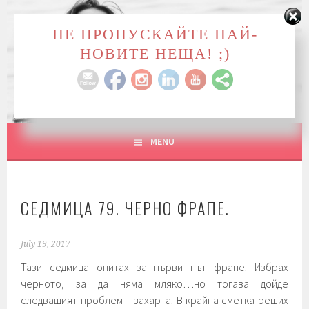
Skip
to
НЕ ПРОПУСКАЙТЕ НАЙ-
ME, MYSELF & I
content
НОВИТЕ НЕЩА! ;)
WE LOSE OURSELVES IN THE THINGS WE LOVE. WE
FIND OURSELVES THERE, TOO.
MENU
СЕДМИЦА 79. ЧЕРНО ФРАПЕ.
July 19, 2017
Тази седмица опитах за първи път фрапе. Избрах
черното, за да няма мляко…но тогава дойде
следващият проблем – захарта. В крайна сметка реших