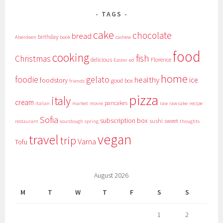
TAGS
cake
chocolate
bread
birthday
Aberdeen
book
cashew
food
cooking
fish
Christmas
delicious
Florence
Easter
ed
home
foodie
gelato
healthy
ice
foodstory
good box
friends
pizza
italy
cream
pancakes
italian
market
movie
raw
raw cake
recipe
Sofia
subscription box
sushi
sweet
restaurant
sourdough
spring
thoughts
vegan
travel
trip
Varna
Tofu
August 2026
M
T
W
T
F
S
S
1
2