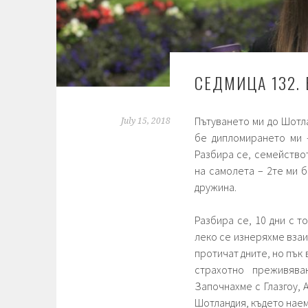
СЕДМИЦА 132.
Пътуването ми до Шотл
July 15, 2018
бе дипломирането ми –
Разбира се, семейство
на самолета – 2те ми б
дружина.
Разбира се, 10 дни с т
леко се изнеряхме взаим
протичат дните, но пък
страхотно преживява
Започнахме с Глазгоу, 
Шотландия, където наем