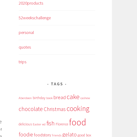
2020products
52weekschallenge
personal
quotes
trips
TAGS
cake
bread
birthday
Aberdeen
book
cashew
cooking
chocolate
Christmas
food
е
fish
delicious
Florence
Easter
ed
и
foodie
gelato
foodstory
good box
а
friends