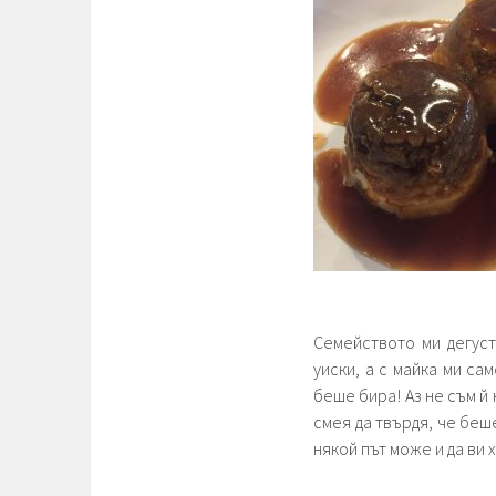
Семейството ми дегус
уиски, а с майка ми са
беше бира! Аз не съм й 
смея да твърдя, че беш
някой път може и да ви 