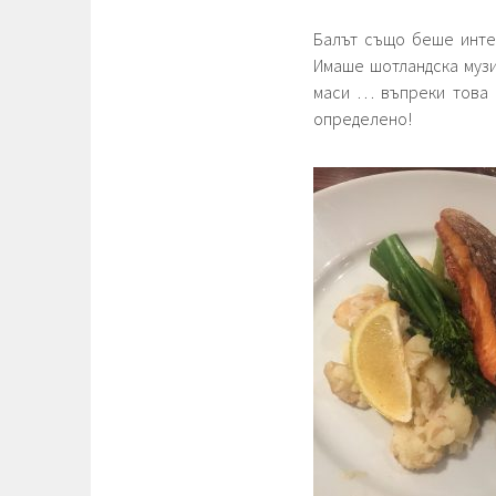
Балът също беше инте
Имаше шотландска музи
маси … въпреки това 
определено!