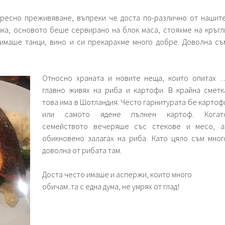
ресно преживяване, въпреки че доста по-различно от нашите
ка, основото беше сервирано на блок маса, стояхме на кръгл
имаше танци, вино и си прекарахме много добре. Доволна съ
Относно храната и новите неща, които опитах 
главно живях на риба и картофи. В крайна сметк
това има в Шотландия. Често гарнитурата бе картоф
или самото ядене пълнен картоф. Когат
семейството вечеряше със стекове и месо, а
обикновено залагах на риба. Като цяло съм мног
доволна от рибата там.
Доста често имаше и аспержи, които много
обичам..та с една дума, не умрях от глад!