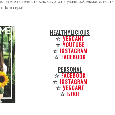
прочетете повече относно самото пътуване, забележителности 
за Шотландия?
HEALTHYLICIOUS
☆
УЕБСАЙТ
☆
YOUTUBE
☆
INSTAGRAM
☆
FACEBOOK
PERSONAL
☆
FACEBOOK
☆
INSTAGRAM
☆
УЕБСАЙТ
☆
БЛОГ