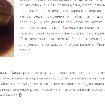
всичко типично и бях развълнувана, когато открих
че в заведението има и вегетарианска версия н
хагиса. Беше приготвена от гъби, лук и дост
зеленчуци. А, стандарната гарнитура от картоф 
ряпа присъстваше също.
Тук
може да прочетете з
първото ми опитване на истински хагис преди години
Тази вегетарианска версия беше изключителн
сполучлива. Бяха докарали вкуса напълно. Мног
готино!
тираше бира през цялото време – тоест нито веднъж не пихм
мо няколко пъти си поръчахме вино. Всички останали дни питиет
най-големият фен, даже никак, но все пак опитвах по една глътка 
е много, ама много различна всеки път. Така че, опитвайте бира
хареса хаха 😉