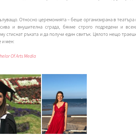
луващо. Относно церемонията – беше организирана в театъра 
сива и внушителна сграда, бяхме строго подредени и всек
 му стиснат ръката и да получи един свитък. Цялото нещо траеш
 и мен:
helor Of Arts Media