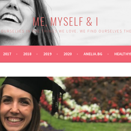
ME, MYSELF & I
 OURSELVES IN THE THINGS WE LOVE. WE FIND OURSELVES THE
2017
2018
2019
2020
ANELIA.BG
HEALTHY