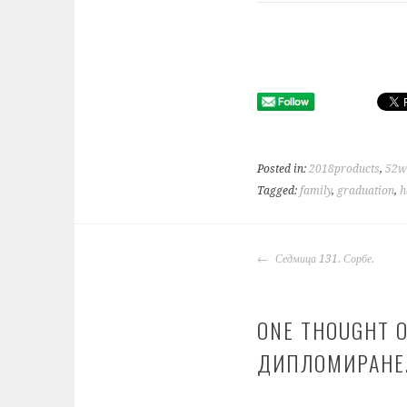
Posted in:
2018products
,
52w
Tagged:
family
,
graduation
,
h
POST
Седмица 131. Сорбе.
NAVIGATION
ONE THOUGHT O
ДИПЛОМИРАНЕ