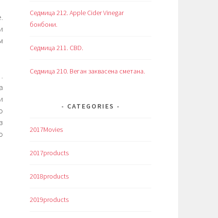
Седмица 212. Apple Cider Vinegar
.
бонбони.
и
м
Седмица 211. CBD.
Седмица 210. Веган заквасена сметана.
…
а
и
CATEGORIES
о
з
2017Movies
о
2017products
2018products
2019products