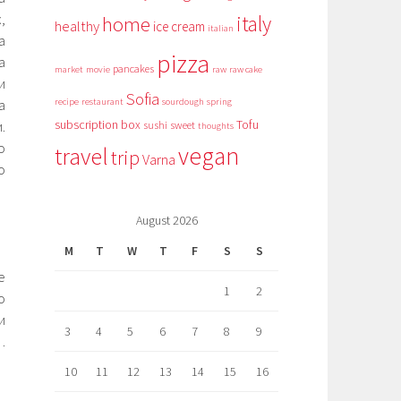
,
italy
home
healthy
ice cream
italian
а
pizza
а
pancakes
market
movie
raw
raw cake
и
Sofia
recipe
restaurant
sourdough
spring
а
subscription box
Tofu
.
sushi
sweet
thoughts
о
vegan
travel
trip
Varna
о
August 2026
M
T
W
T
F
S
S
е
1
2
о
и
3
4
5
6
7
8
9
…
10
11
12
13
14
15
16