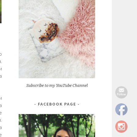
о
.
и
а
Subscribe to my YouTube Channel
и
FACEBOOK PAGE
а
е
.
а
е