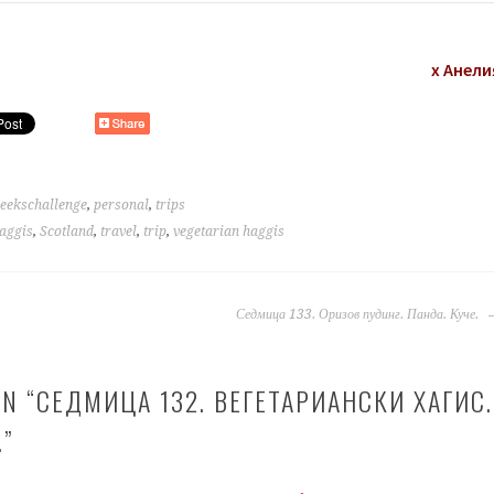
х Анели
eekschallenge
,
personal
,
trips
aggis
,
Scotland
,
travel
,
trip
,
vegetarian haggis
Седмица 133. Оризов пудинг. Панда. Куче.
N “
СЕДМИЦА 132. ВЕГЕТАРИАНСКИ ХАГИС.
.
”