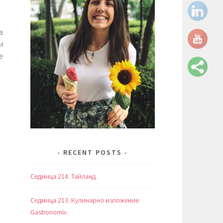
в
и
е
RECENT POSTS
Седмица 214. Тайланд.
Седмица 213. Кулинарно изложение
Gastronomix.