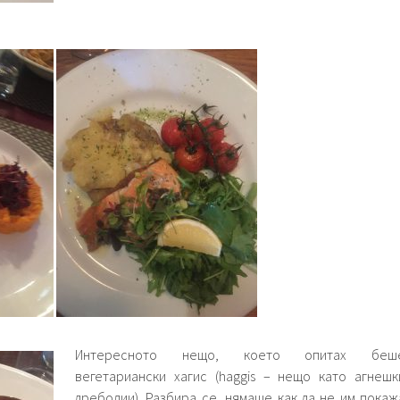
Интересното нещо, което опитах беш
вегетариански хагис (haggis – нещо като агнешк
дреболии). Разбира се, нямаше как да не им покаж