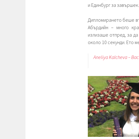
и Единбург за завършек.
Дипломирането беше въ
Абърдийн – много кра
излизаше отпред, за да
около 10 секунди. Ето ме
Aneliya Kalcheva – Bac