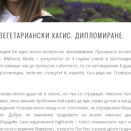
 ВЕГЕТАРИАНСКИ ХАГИС. ДИПЛОМИРАНЕ.
андия бе едно много интересно преживяване. Причината за нег
 BA(Hons) Media – резултатът от 4 години учене в Шотландия
то нямаше как да пропусне събитието, та се натоварихме 8 душ
ратовчедки, леля ми, съпругът й, нашите, та и дядо ми. Сговорн
олкова много души не е лесно, но пък си струваше. Няколко път
но, леко имахме проблеми кой какво да яде, какво да пие и как д
 видяхме толкова много неща и се сплотихме, че определено беш
не. Добре че сменяхме градовете на всеки няколко дни
Абърдийн, така наречените highlands – тоест планинската част н
е кола и видяхме Инвернес, езерото Лох Нес и разни други градч